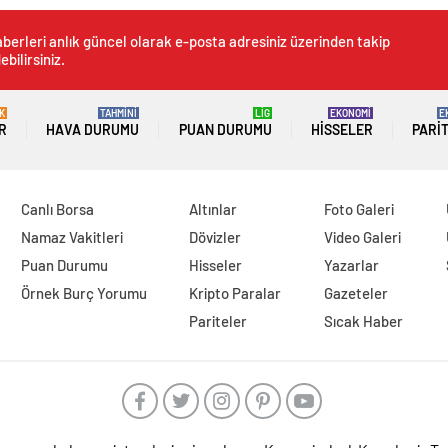
berleri anlık güncel olarak e-posta adresiniz üzerinden takip
ebilirsiniz.
K
TAHMİNİ
LİG
EKONOMİ
E
R
HAVA DURUMU
PUAN DURUMU
HISSELER
PARI
Canlı Borsa
Altınlar
Foto Galeri
Namaz Vakitleri
Dövizler
Video Galeri
Puan Durumu
Hisseler
Yazarlar
Örnek Burç Yorumu
Kripto Paralar
Gazeteler
Pariteler
Sıcak Haber