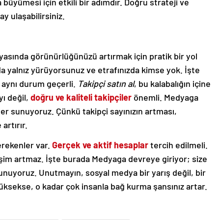
 büyümesi için etkili bir adımdır. Doğru strateji ve
y ulaşabilirsiniz.
asında görünürlüğünüzü artırmak için pratik bir yol
nda yalnız yürüyorsunuz ve etrafınızda kimse yok. İşte
a aynı durum geçerli.
Takipçi satın al
, bu kalabalığın içine
ı değil,
doğru ve kaliteli takipçiler
önemli. Medyaga
ler sunuyoruz. Çünkü takipçi sayınızın artması,
 artırır.
erekenler var.
Gerçek ve aktif hesaplar
tercih edilmeli.
şim artmaz. İşte burada Medyaga devreye giriyor; size
unuyoruz. Unutmayın, sosyal medya bir yarış değil, bir
 yüksekse, o kadar çok insanla bağ kurma şansınız artar.