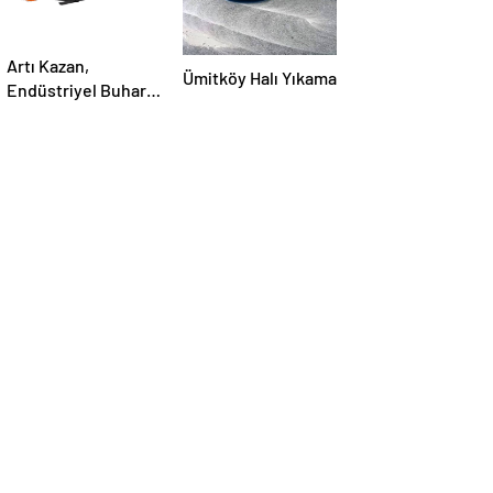
Artı Kazan,
Ümitköy Halı Yıkama
Endüstriyel Buhar
Kazanı
Çözümleriyle
Üretim Tesislerine
Verimli Sistemler
Sunuyor