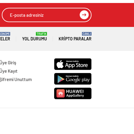
KONOMİ
TRAFİK
CANLI
TELER
YOL DURUMU
KRIPTO PARALAR
Üye Giriş
Üye Kayıt
Şifremi Unuttum