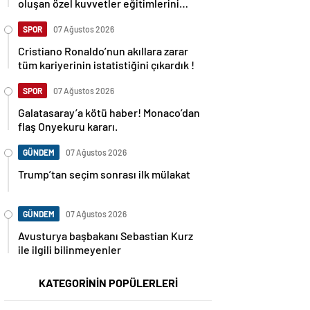
oluşan özel kuvvetler eğitimlerini
başlattı.
SPOR
07 Ağustos 2026
Cristiano Ronaldo’nun akıllara zarar
tüm kariyerinin istatistiğini çıkardık !
SPOR
07 Ağustos 2026
Galatasaray’a kötü haber! Monaco’dan
flaş Onyekuru kararı.
GÜNDEM
07 Ağustos 2026
Trump’tan seçim sonrası ilk mülakat
GÜNDEM
07 Ağustos 2026
Avusturya başbakanı Sebastian Kurz
ile ilgili bilinmeyenler
KATEGORİNİN POPÜLERLERİ