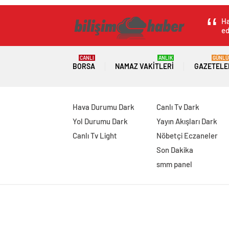
Ha
ed
CANLI
ANLIK
GÜNLÜ
BORSA
NAMAZ VAKITLERI
GAZETELE
Hava Durumu Dark
Canlı Tv Dark
Yol Durumu Dark
Yayın Akışları Dark
Canlı Tv Light
Nöbetçi Eczaneler
Son Dakika
smm panel