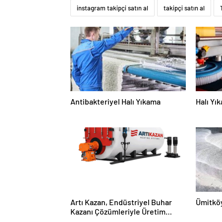
instagram takipçi satın al
takipçi satın al
Antibakteriyel Halı Yıkama
Halı Yı
Artı Kazan, Endüstriyel Buhar
Ümitköy
Kazanı Çözümleriyle Üretim
Tesislerine Verimli Sistemler