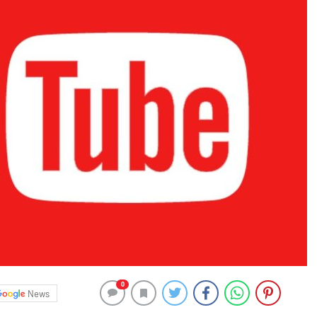
0
News