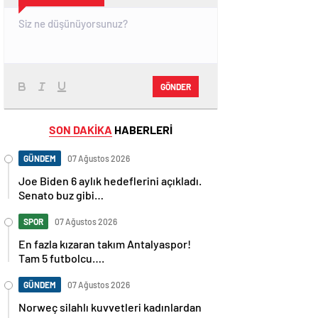
GÖNDER
SON DAKİKA
HABERLERİ
GÜNDEM
07 Ağustos 2026
Joe Biden 6 aylık hedeflerini açıkladı.
Senato buz gibi…
SPOR
07 Ağustos 2026
En fazla kızaran takım Antalyaspor!
Tam 5 futbolcu….
GÜNDEM
07 Ağustos 2026
Norweç silahlı kuvvetleri kadınlardan