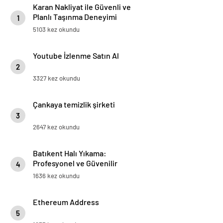
Karan Nakliyat ile Güvenli ve
Planlı Taşınma Deneyimi
1
5103 kez okundu
Youtube İzlenme Satın Al
2
3327 kez okundu
Çankaya temizlik şirketi
3
2647 kez okundu
Batıkent Halı Yıkama:
Profesyonel ve Güvenilir
4
Hizmetle Temizlikte Fark
1636 kez okundu
Yaratan Firmamız
Ethereum Address
5