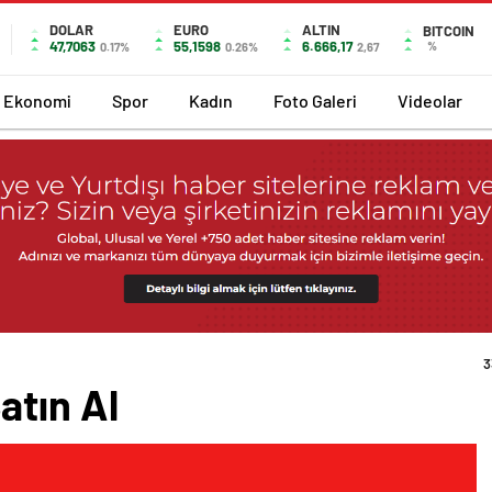
DOLAR
EURO
ALTIN
BITCOIN
47,7063
55,1598
6.666,17
%
0.17%
0.26%
2,67
Ekonomi
Spor
Kadın
Foto Galeri
Videolar
3
atın Al