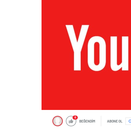
0
BEĞENDİM
ABONE OL