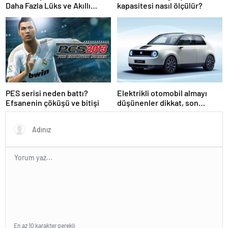
Daha Fazla Lüks ve Akıllı
kapasitesi nasıl ölçülür?
Teknoloji ile Geldi!
PES serisi neden battı?
Elektrikli otomobil almayı
Efsanenin çöküşü ve bitişi
düşünenler dikkat, son
pişmanlık fayda etmez
En az 10 karakter gerekli