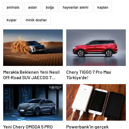
animals
aslan
boğa
hayvanlar alemi
kaplan
kuşlar
minik dostlar
Merakla Beklenen Yeni Nesil
Chery TIGGO 7 Pro Max
Off-Road SUV JAECOO 7
Türkiye’de!
Türkiye’de Satışa Sunuluyor!
Yeni Chery OMODA 5 PRO
Powerbank’in gerçek