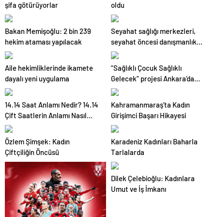
şifa götürüyorlar
oldu
Bakan Memişoğlu: 2 bin 239
Seyahat sağlığı merkezleri,
hekim ataması yapılacak
seyahat öncesi danışmanlık
hizmeti sunuyor
Aile hekimliklerinde ikamete
“Sağlıklı Çocuk Sağlıklı
dayalı yeni uygulama
Gelecek” projesi Ankara’da
başladı
14.14 Saat Anlamı Nedir? 14.14
Kahramanmaraş’ta Kadın
Çift Saatlerin Anlamı Nasıl
Girişimci Başarı Hikayesi
Yorumlanır?
Özlem Şimşek: Kadın
Karadeniz Kadınları Baharla
Çiftçiliğin Öncüsü
Tarlalarda
Dilek Çelebioğlu: Kadınlara
Umut ve İş İmkanı