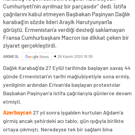
Cumhuriyeti'nin ayrılmaz bir parçasıdır” dedi. İstifa
çağrılarını kabul etmeyen Başbakan Paşinyan Dağlık
karabağ'ın sözde lideri Arayik Harutyunyan'la
görüştü. Ermenistan'a verdiği desteği saklamayan
Fransa Cumhurbaşkanı Macron ise dikkat çeken bir
ziyaret gerçekleştirdi.
26 Kasım 2020 19:55
ABONE OL
News
Dağlık Karabağ’da 27 Eylül tarihinde başlayan savaş 44
günde Ermenistan’ın tarihi mağlubiyetiyle sona ermiş,
yenilginin ardından Erivan’da başlayan protestolar
Başbakan Paşinyan’a istifa çağrılarıyla günlerce devam
etmişti.
Azerbaycan
27 yıl sonra işgalden kurtulan Ağdam’a
girmiş ancak şehirdeki acı tablo, gün ışığıyla birlikte
ortaya çıkmıştı. Neredeyse tek bir sağlam bina