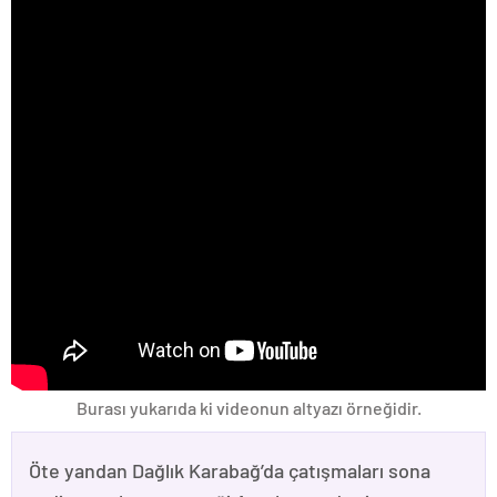
Burası yukarıda ki videonun altyazı örneğidir.
Öte yandan Dağlık Karabağ’da çatışmaları sona