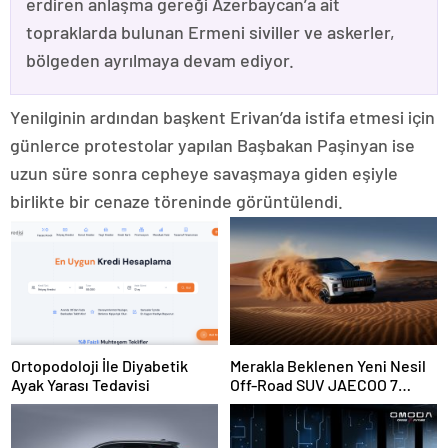
erdiren anlaşma gereği Azerbaycan’a ait
topraklarda bulunan Ermeni siviller ve askerler,
bölgeden ayrılmaya devam ediyor.
Yenilginin ardından başkent Erivan’da istifa etmesi için
günlerce protestolar yapılan Başbakan Paşinyan ise
uzun süre sonra cepheye savaşmaya giden eşiyle
birlikte bir cenaze töreninde görüntülendi.
Ortopodoloji İle Diyabetik
Merakla Beklenen Yeni Nesil
Ayak Yarası Tedavisi
Off-Road SUV JAECOO 7
Türkiye’de Satışa Sunuluyor!