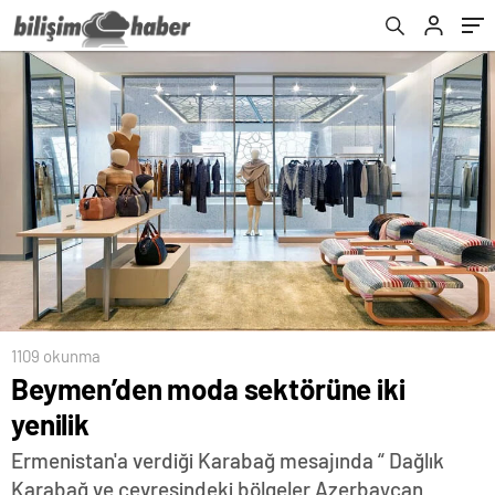
1109 okunma
Beymen’den moda sektörüne iki
yenilik
Ermenistan'a verdiği Karabağ mesajında “ Dağlık
Karabağ ve çevresindeki bölgeler Azerbaycan