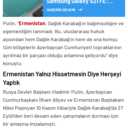
Samsung Galaxy S21 FE:
Hangisi daha iyi bir seçim?
HABERİN DEVAMI
Putin, “
Ermenistan
, Dağlık Karabağ’ın bağımsızlığını ve
egemenliğini tanımadı. Bu, uluslararası hukuk
açısından hem Dağlık Karabağ’ın hem de ona komşu
tüm bölgelerin Azerbaycan Cumhuriyeti topraklarının
ayrılmaz bir parçası olduğu anlamına geliyordu” diye
konuştu.
Ermenistan Yalnız Hissetmesin Diye Herşeyi
Yaptık
Rusya Devlet Başkanı Vladimir Putin, Azerbaycan
Cumhurbaşkanı İlham Aliyev ve Ermenistan Başbakanı
Nikol Paşinyan 10 Kasım itibariyle Dağlık Karabağ’da 27
Eylül’den beri devam eden çatışmaların durması için
bir anlaşma imzalamıştı.