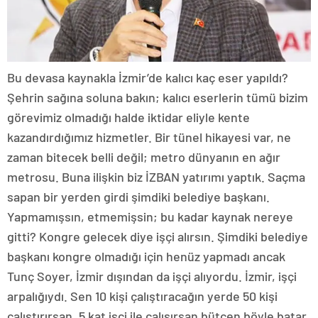
Bu devasa kaynakla İzmir’de kalıcı kaç eser yapıldı?
Şehrin sağına soluna bakın; kalıcı eserlerin tümü bizim
görevimiz olmadığı halde iktidar eliyle kente
kazandırdığımız hizmetler. Bir tünel hikayesi var, ne
zaman bitecek belli değil; metro dünyanın en ağır
metrosu. Buna ilişkin biz İZBAN yatırımı yaptık. Saçma
sapan bir yerden girdi şimdiki belediye başkanı.
Yapmamışsın, etmemişsin; bu kadar kaynak nereye
gitti? Kongre gelecek diye işçi alırsın. Şimdiki belediye
başkanı kongre olmadığı için henüz yapmadı ancak
Tunç Soyer, İzmir dışından da işçi alıyordu. İzmir, işçi
arpalığıydı. Sen 10 kişi çalıştıracağın yerde 50 kişi
çalıştırırsan, 5 kat işçi ile çalışırsan bütçen böyle batar.