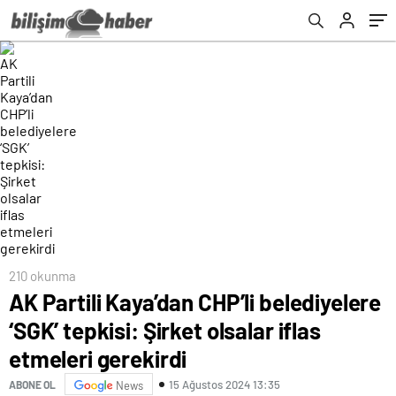
210 okunma
AK Partili Kaya’dan CHP’li belediyelere
‘SGK’ tepkisi: Şirket olsalar iflas
etmeleri gerekirdi
15 Ağustos 2024 13:35
ABONE OL
News