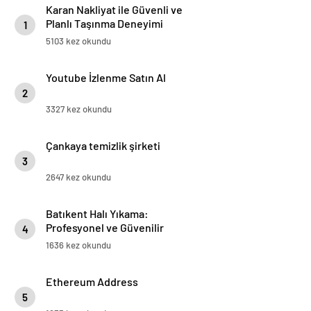
Karan Nakliyat ile Güvenli ve
Planlı Taşınma Deneyimi
1
5103 kez okundu
Youtube İzlenme Satın Al
2
3327 kez okundu
Çankaya temizlik şirketi
3
2647 kez okundu
Batıkent Halı Yıkama:
Profesyonel ve Güvenilir
4
Hizmetle Temizlikte Fark
1636 kez okundu
Yaratan Firmamız
Ethereum Address
5