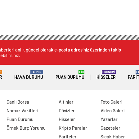
berleri anlık güncel olarak e-posta adresiniz üzerinden takip
ebilirsiniz.
K
TAHMİNİ
LİG
EKONOMİ
E
R
HAVA DURUMU
PUAN DURUMU
HISSELER
PARI
Canlı Borsa
Altınlar
Foto Galeri
Namaz Vakitleri
Dövizler
Video Galeri
Puan Durumu
Hisseler
Yazarlar
Örnek Burç Yorumu
Kripto Paralar
Gazeteler
Pariteler
Sıcak Haber