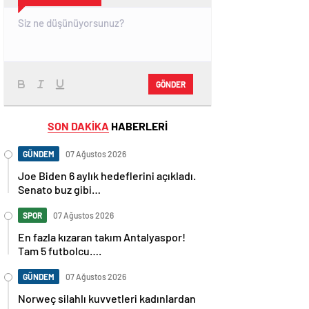
GÖNDER
SON DAKİKA
HABERLERİ
GÜNDEM
07 Ağustos 2026
Joe Biden 6 aylık hedeflerini açıkladı.
Senato buz gibi…
SPOR
07 Ağustos 2026
En fazla kızaran takım Antalyaspor!
Tam 5 futbolcu….
GÜNDEM
07 Ağustos 2026
Norweç silahlı kuvvetleri kadınlardan