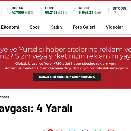
DOLAR
EURO
ALTIN
BITCOIN
47,7059
55,2161
6.648,23
%
0.15%
0.33%
2,40
Ekonomi
Spor
Kadın
Foto Galeri
Videolar
Yaralı
vgası: 4 Yaralı