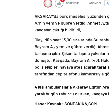
0
BEĞENDİM
ABONE OL
AKSARAY’da borç meselesi yüzünden çık
A.’nın yem ve gübre verdiği Ahmet A.’da
kavganın çıktığı bildirildi.
Olay, dün saat 13.00 sıralarında Sultan
Bayram A., yem ve gübre verdiği Ahmet A
tartışma çıktı. Çıkan tartışma yakınlar
dönüştü. Kavgada, Bayram A. (46), Hakan
polis ekipleri havaya ateş açarak tarafl
tarafından cep telefonu kamerasıyla g
4 kişi ambulanslarla Aksaray Eğitim Ara
yaralı bugün taburcu olurken, kavgaya k
Haber Kaynak : SONDAKIKA.COM