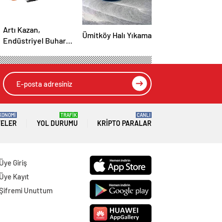
Artı Kazan,
Ümitköy Halı Yıkama
Endüstriyel Buhar
Kazanı
Çözümleriyle
Üretim Tesislerine
Verimli Sistemler
Sunuyor
KONOMİ
TRAFİK
CANLI
TELER
YOL DURUMU
KRIPTO PARALAR
Üye Giriş
Üye Kayıt
Şifremi Unuttum