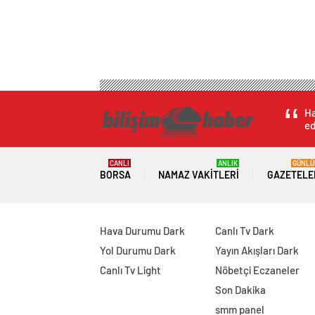
Ha
ed
CANLI
ANLIK
GÜNLÜ
BORSA
NAMAZ VAKITLERI
GAZETELE
Hava Durumu Dark
Canlı Tv Dark
Yol Durumu Dark
Yayın Akışları Dark
Canlı Tv Light
Nöbetçi Eczaneler
Son Dakika
smm panel