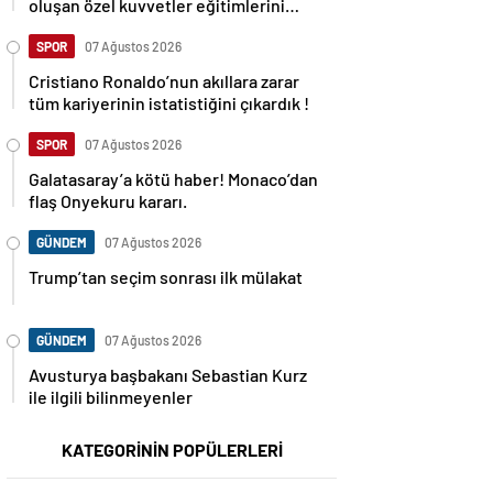
oluşan özel kuvvetler eğitimlerini
başlattı.
SPOR
07 Ağustos 2026
Cristiano Ronaldo’nun akıllara zarar
tüm kariyerinin istatistiğini çıkardık !
SPOR
07 Ağustos 2026
Galatasaray’a kötü haber! Monaco’dan
flaş Onyekuru kararı.
GÜNDEM
07 Ağustos 2026
Trump’tan seçim sonrası ilk mülakat
GÜNDEM
07 Ağustos 2026
Avusturya başbakanı Sebastian Kurz
ile ilgili bilinmeyenler
KATEGORİNİN POPÜLERLERİ