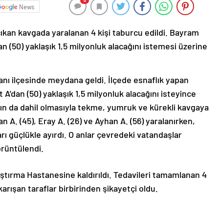
0
News
an kavgada yaralanan 4 kişi taburcu edildi. Bayram
n (50) yaklaşık 1,5 milyonluk alacağını istemesi üzerine
hanı ilçesinde meydana geldi. İlçede esnaflık yapan
’dan (50) yaklaşık 1,5 milyonluk alacağını isteyince
ının da dahil olmasıyla tekme, yumruk ve kürekli kavgaya
 A. (45), Eray A. (26) ve Ayhan A. (56) yaralanırken,
arı güçlükle ayırdı. O anlar çevredeki vatandaşlar
örüntülendi.
ştırma Hastanesine kaldırıldı. Tedavileri tamamlanan 4
arışan taraflar birbirinden şikayetçi oldu.