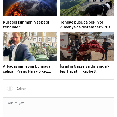
Küresel ısınmanın sebebi
Tehlike pusuda bekliyor!
zenginler!
Almanya’da distemper virüsü
yayılıyor: Çoğu
kurtarılamayacak!
Arkadaşının evini bulmaya
İsrail’in Gazze saldırısında 7
çalışan Prens Harry 3 kez
kişi hayatını kaybetti
yanlış kapıyı çaldı