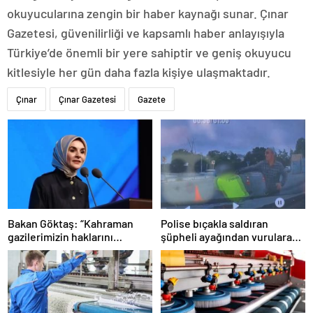
okuyucularına zengin bir haber kaynağı sunar. Çınar
Gazetesi, güvenilirliği ve kapsamlı haber anlayışıyla
Türkiye’de önemli bir yere sahiptir ve geniş okuyucu
kitlesiyle her gün daha fazla kişiye ulaşmaktadır.
Çınar
Çınar Gazetesi
Gazete
Bakan Göktaş: “Kahraman
Polise bıçakla saldıran
gazilerimizin haklarını
şüpheli ayağından vurularak
güçlendiren yeni bir dönemin
yakalandı
kapılarını aralıyoruz”