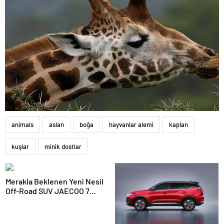
animals
aslan
boğa
hayvanlar alemi
kaplan
kuşlar
minik dostlar
Merakla Beklenen Yeni Nesil
Off-Road SUV JAECOO 7
Türkiye’de Satışa Sunuluyor!