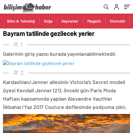
Bilim & Teknoloji
Doğa
Hayvanlar
Magazin
Otomobil
Bayram tatilinde gezilecek yerler
1
Galerinin giriş yazısı burada yayınlanabilmektedir.
2
Kardashian/Jenner ailesinin Victoria’s Secret modeli
üyesi Kendall Jenner (21), önceki gün Paris Moda
Haftası kapsamında yapılan Alexandre Vauthier
İlkbahar/Yaz 2017 Couture defilesinde podyuma çıktı.