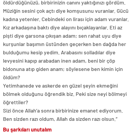
öldürdüğünüzü, birbirinizin canını yaktığınızı gördüm.
Müziğin sesini çok açtı diye komşusunu vuranlar. Gücü
kadına yetenler. Cebindeki on lirası için adam vuranlar.
Kız arkadaşına baktı diye alayını bıçaklayanlar. Eti az
pişti diye garsona çıkışan adam; sen rahat uyu diye
kurşunlar başımın üstünden geçerken ben dağda her
bulduğumu kesip yedim. Arabasını solladılar diye
levyesini kapıp arabadan inen adam, beni bir çöp
bidonuna atıp giden anam; söylesene ben kimin için
öldüm?
Yetimhanede ve askerde en güzel şeyin ekmeğini
bölmek olduğunu öğrendik biz. Peki size neyi bölmeyi
öğrettiler?
Sizi önce Allah’a sonra birbirinize emanet ediyorum.
Ben sizden razı oldum, Allah da sizden razı olsun.”
Bu şarkıları unutalım