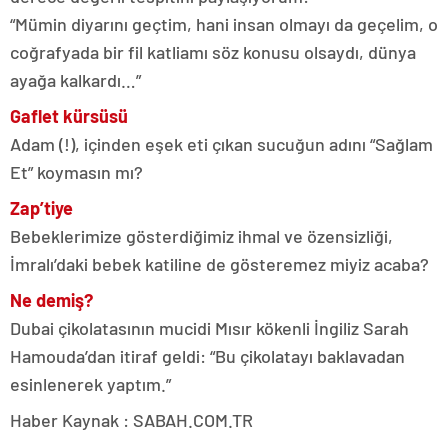
“Mümin diyarını geçtim, hani insan olmayı da geçelim, o
coğrafyada bir fil katliamı söz konusu olsaydı, dünya
ayağa kalkardı…”
Gaflet kürsüsü
Adam (!), içinden eşek eti çıkan sucuğun adını “Sağlam
Et” koymasın mı?
Zap’tiye
Bebeklerimize gösterdiğimiz ihmal ve özensizliği,
İmralı’daki bebek katiline de gösteremez miyiz acaba?
Ne demiş?
Dubai çikolatasının mucidi Mısır kökenli İngiliz Sarah
Hamouda’dan itiraf geldi: “Bu çikolatayı baklavadan
esinlenerek yaptım.”
Haber Kaynak : SABAH.COM.TR