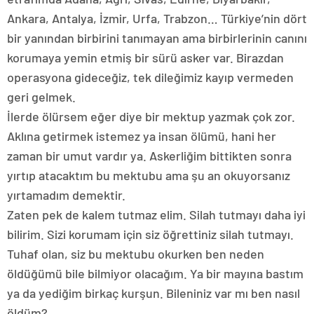
Ankara, Antalya, İzmir, Urfa, Trabzon… Türkiye’nin dört
bir yanından birbirini tanımayan ama birbirlerinin canını
korumaya yemin etmiş bir sürü asker var. Birazdan
operasyona gideceğiz, tek dileğimiz kayıp vermeden
geri gelmek.
İlerde ölürsem eğer diye bir mektup yazmak çok zor.
Aklına getirmek istemez ya insan ölümü, hani her
zaman bir umut vardır ya. Askerliğim bittikten sonra
yırtıp atacaktım bu mektubu ama şu an okuyorsanız
yırtamadım demektir.
Zaten pek de kalem tutmaz elim. Silah tutmayı daha iyi
bilirim. Sizi korumam için siz öğrettiniz silah tutmayı.
Tuhaf olan, siz bu mektubu okurken ben neden
öldüğümü bile bilmiyor olacağım. Ya bir mayına bastım
ya da yediğim birkaç kurşun. Bileniniz var mı ben nasıl
öldüm?