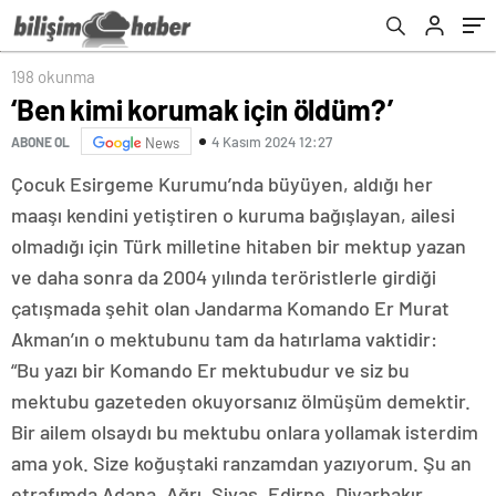
198 okunma
‘Ben kimi korumak için öldüm?’
4 Kasım 2024 12:27
ABONE OL
News
Çocuk Esirgeme Kurumu’nda büyüyen, aldığı her
maaşı kendini yetiştiren o kuruma bağışlayan, ailesi
olmadığı için Türk milletine hitaben bir mektup yazan
ve daha sonra da 2004 yılında teröristlerle girdiği
çatışmada şehit olan Jandarma Komando Er Murat
Akman’ın o mektubunu tam da hatırlama vaktidir:
“Bu yazı bir Komando Er mektubudur ve siz bu
mektubu gazeteden okuyorsanız ölmüşüm demektir.
Bir ailem olsaydı bu mektubu onlara yollamak isterdim
ama yok. Size koğuştaki ranzamdan yazıyorum. Şu an
etrafımda Adana, Ağrı, Sivas, Edirne, Diyarbakır,