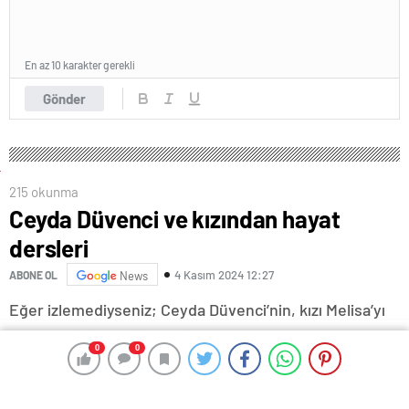
En az 10 karakter gerekli
Gönder
215 okunma
Ceyda Düvenci ve kızından hayat
dersleri
4 Kasım 2024 12:27
ABONE OL
News
Eğer izlemediyseniz; Ceyda Düvenci’nin, kızı Melisa’yı
konuk ettiği 29 Ekim’deki Bambaşka Sohbetler
0
0
0
0
programını NTV arşivinden bulup mutlaka seyredin.
Çünkü ne kadar kalem oynatsam da o atmosferi,