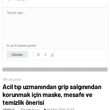
En az 10 karakter gerekli
Gönder
196 okunma
Acil tıp uzmanından grip salgınından
korunmak için maske, mesafe ve
temizlik önerisi
19 Ekim 2024 22:53
ABONE OL
News