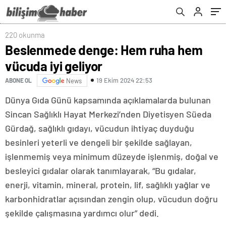
önerisi
220 okunma
Beslenmede denge: Hem ruha hem
vücuda iyi geliyor
19 Ekim 2024 22:53
ABONE OL
News
Dünya Gıda Günü kapsamında açıklamalarda bulunan
Sincan Sağlıklı Hayat Merkezi’nden Diyetisyen Süeda
Gürdağ, sağlıklı gıdayı, vücudun ihtiyaç duyduğu
besinleri yeterli ve dengeli bir şekilde sağlayan,
işlenmemiş veya minimum düzeyde işlenmiş, doğal ve
besleyici gıdalar olarak tanımlayarak, “Bu gıdalar,
enerji, vitamin, mineral, protein, lif, sağlıklı yağlar ve
karbonhidratlar açısından zengin olup, vücudun doğru
şekilde çalışmasına yardımcı olur” dedi.