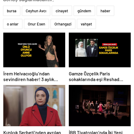
bursa
Ceyhun Avcı
cinayet
gündem
haber
o anlar
Onur Esen
Orhangazi
vahşet
İrem Helvacıoğlu’ndan
Gamze Özçelik Paris
sevindiren haber! 3 aylık
sokaklarında eşi Reshad
hamile
Strik’e poz verdi
Kızılcık Şerbeti’nden ayrılan
İBB Tiyatroları’nda İki Yeni