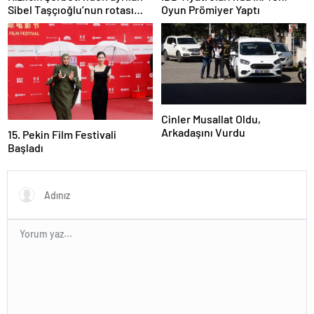
Sibel Taşçıoğlu’nun rotası
Oyun Prömiyer Yaptı
belli oldu
Cinler Musallat Oldu,
Arkadaşını Vurdu
15. Pekin Film Festivali
Başladı