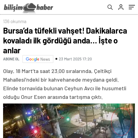
şüphesi vurgusu!
136 okunma
Bursa’da tüfekli vahşet! Dakikalarca
kovaladı ilk gördüğü anda… İşte o
anlar
23 Mart 2025 17:20
ABONE OL
News
Olay, 18 Mart’ta saat 23.00 sıralarında, Çeltikçi
Mahallesi’ndeki bir kahvehanede meydana geldi.
Elinde tornavida bulunan Ceyhun Avcı ile husumetli
olduğu Onur Esen arasında tartışma çıktı.