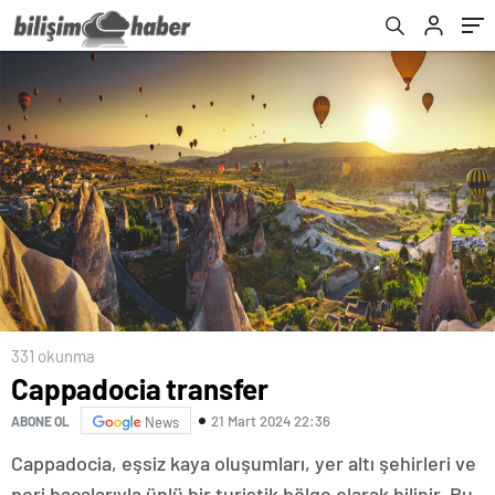
331 okunma
Cappadocia transfer
21 Mart 2024 22:36
ABONE OL
News
Cappadocia, eşsiz kaya oluşumları, yer altı şehirleri ve
peri bacalarıyla ünlü bir turistik bölge olarak bilinir. Bu