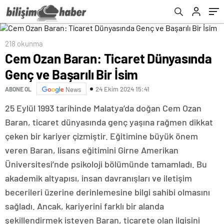
218 okunma
Cem Ozan Baran: Ticaret Dünyasında
Genç ve Başarılı Bir İsim
24 Ekim 2024 15:41
ABONE OL
News
25 Eylül 1993 tarihinde Malatya’da doğan Cem Ozan
Baran, ticaret dünyasında genç yaşına rağmen dikkat
çeken bir kariyer çizmiştir. Eğitimine büyük önem
veren Baran, lisans eğitimini Girne Amerikan
Üniversitesi’nde psikoloji bölümünde tamamladı. Bu
akademik altyapısı, insan davranışları ve iletişim
becerileri üzerine derinlemesine bilgi sahibi olmasını
sağladı. Ancak, kariyerini farklı bir alanda
şekillendirmek isteyen Baran, ticarete olan ilgisini