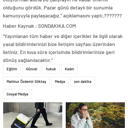
olduğunu gördük. Pazar günü detaylı bir sunumla
kamuoyuyla paylaşacağız.” açıklamasını yaptı.???????
Haber Kaynak : SONDAKIKA.COM
“Yayınlanan tüm haber ve diğer içerikler ile ilgili olarak
yasal bildirimlerinizi bize iletişim sayfası üzerinden
iletiniz. En kısa süre içerisinde bildirimlerinize geri
dönüş sağlanılacaktır.”
Eğitim
Güncel
hukuk
Kadın
Mahinur Özdemir Göktaş
Medya
son dakika
Sosyal Medya