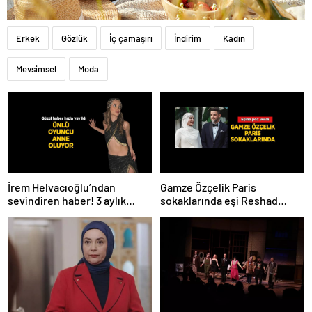
Erkek
Gözlük
İç çamaşırı
İndirim
Kadın
Mevsimsel
Moda
İrem Helvacıoğlu’ndan
Gamze Özçelik Paris
sevindiren haber! 3 aylık
sokaklarında eşi Reshad
hamile
Strik’e poz verdi