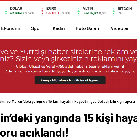
DOLAR
EURO
ALTIN
BITCOIN
47,6948
55,1051
6.494,67
%
0.04%
-0.12%
0,03
Ekonomi
Spor
Kadın
Foto Galeri
Videolar
kır ve Mardin’deki yangında 15 kişi hayatını kaybetmişti: Detaylı bilirkişi raporu 
n’deki yangında 15 kişi hay
poru açıklandı!