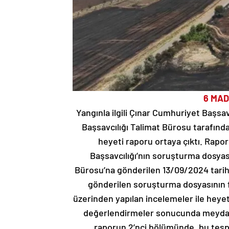
6 MAD
Yangınla ilgili Çınar Cumhuriyet Başs
Başsavcılığı Talimat Bürosu tarafınd
heyeti raporu ortaya çıktı. Rapo
Başsavcılığı’nın soruşturma dosyası
Bürosu’na gönderilen 13/09/2024 tarihli 
gönderilen soruşturma dosyasının fi
üzerinden yapılan incelemeler ile heyetim
değerlendirmeler sonucunda meydana
raporun 2’nci bölümünde, bu tespi