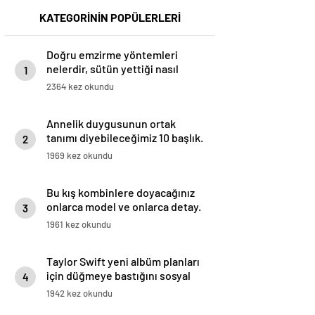
KATEGORİNİN POPÜLERLERİ
Doğru emzirme yöntemleri
nelerdir, sütün yettiği nasıl
1
anlaşılır?
2364 kez okundu
Annelik duygusunun ortak
tanımı diyebileceğimiz 10 başlık.
2
1969 kez okundu
Bu kış kombinlere doyacağınız
onlarca model ve onlarca detay.
3
1961 kez okundu
Taylor Swift yeni albüm planları
için düğmeye bastığını sosyal
4
medyadan duyurdu!
1942 kez okundu