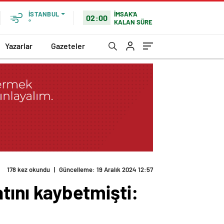
İMSAK'A
İSTANBUL
02:00
KALAN SÜRE
°
Yazarlar
Gazeteler
açıklandı!
atını kaybetmişti: