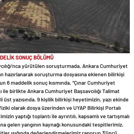
DELİK SONUÇ BÖLÜMÜ
avcılığı’nca yürütülen soruşturmada, Ankara Cumhuriyet
an hazırlanarak soruşturma dosyasına eklenen bilirkişi
run 6 maddelik sonuç kısmında, “Çınar Cumhuriyet
 ile birlikte Ankara Cumhuriyet Başsavcılığı Talimat
üst yazısında, 9 kişilik bilirkişi heyetimizin, yazı ekinde
ziki olarak dosya üzerinden ve UYAP Bilirkişi Portalı
izin yaptığı toplantı ile ayrıntılı, kapsamlı ve tartışmalı
 gelen yangının kaynağı konusundaki tespitlerimiz,
tler ışığında değerlendirmelerimiz raporun 3’üncü