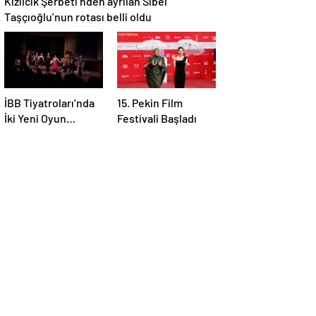
Taşçıoğlu’nun rotası belli oldu
İBB Tiyatroları’nda
15. Pekin Film
İki Yeni Oyun
Festivali Başladı
Prömiyer Yaptı