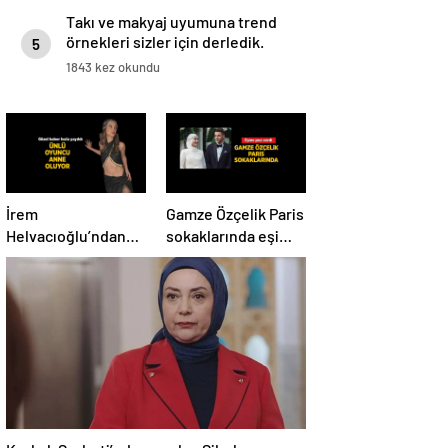
Takı ve makyaj uyumuna trend
örnekleri sizler için derledik.
5
1843 kez okundu
İrem
Gamze Özçelik Paris
Helvacıoğlu’ndan
sokaklarında eşi
sevindiren haber! 3
Reshad Strik’e poz
aylık hamile
verdi
Kızılcık Şerbeti’nden ayrılan Sibel