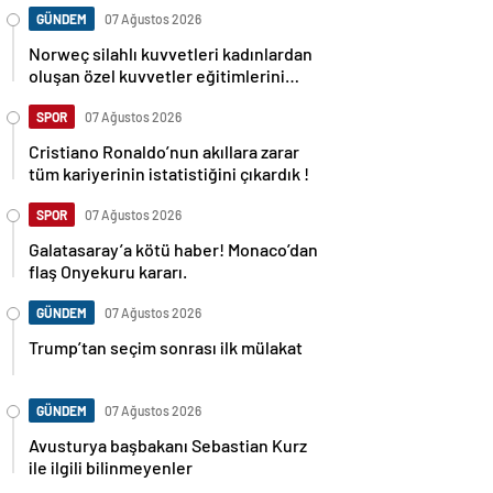
GÜNDEM
07 Ağustos 2026
Norweç silahlı kuvvetleri kadınlardan
oluşan özel kuvvetler eğitimlerini
başlattı.
SPOR
07 Ağustos 2026
Cristiano Ronaldo’nun akıllara zarar
tüm kariyerinin istatistiğini çıkardık !
SPOR
07 Ağustos 2026
Galatasaray’a kötü haber! Monaco’dan
flaş Onyekuru kararı.
GÜNDEM
07 Ağustos 2026
Trump’tan seçim sonrası ilk mülakat
GÜNDEM
07 Ağustos 2026
Avusturya başbakanı Sebastian Kurz
ile ilgili bilinmeyenler