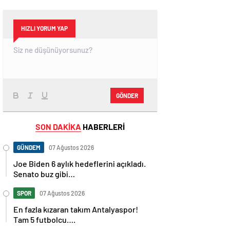
HIZLI YORUM YAP
GÖNDER
SON DAKİKA
HABERLERİ
GÜNDEM
07 Ağustos 2026
Joe Biden 6 aylık hedeflerini açıkladı.
Senato buz gibi…
SPOR
07 Ağustos 2026
En fazla kızaran takım Antalyaspor!
Tam 5 futbolcu….