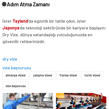
🌐 Adım Atma Zamanı
İster
Tayland
'da egzotik bir tatile çıkın, ister
Japonya
'da teknoloji sektöründe bir kariyere başlayın;
Dry Vize, dünya vatandaşlığı yolculuğunuzda en
güvenilir rehberinizdir.
dry vize
vize başvurusu
almanya vizesi
çalışma vizesi
fransa vizesi
turist vizesi
vize başvurusu