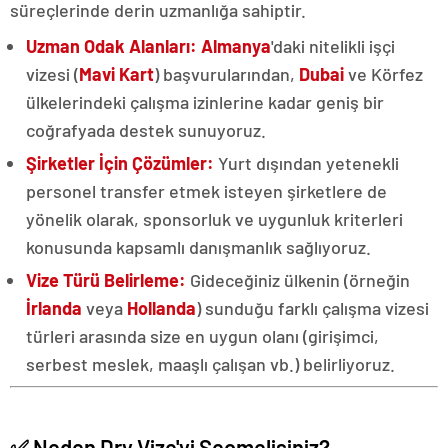
süreçlerinde derin uzmanlığa sahiptir.
Uzman Odak Alanları:
Almanya
'daki nitelikli işçi
vizesi (
Mavi Kart
) başvurularından,
Dubai
ve Körfez
ülkelerindeki çalışma izinlerine kadar geniş bir
coğrafyada destek sunuyoruz.
Şirketler İçin Çözümler:
Yurt dışından yetenekli
personel transfer etmek isteyen şirketlere de
yönelik olarak, sponsorluk ve uygunluk kriterleri
konusunda kapsamlı danışmanlık sağlıyoruz.
Vize Türü Belirleme:
Gideceğiniz ülkenin (örneğin
İrlanda
veya
Hollanda
) sunduğu farklı çalışma vizesi
türleri arasında size en uygun olanı (girişimci,
serbest meslek, maaşlı çalışan vb.) belirliyoruz.
✅ Neden Dry Vize'yi Seçmelisiniz?