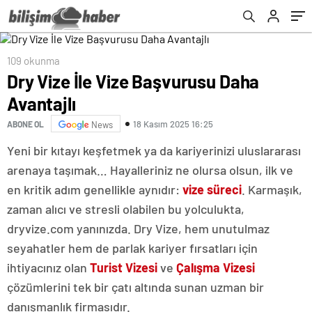
109 okunma
Dry Vize İle Vize Başvurusu Daha
Avantajlı
18 Kasım 2025 16:25
ABONE OL
News
Yeni bir kıtayı keşfetmek ya da kariyerinizi uluslararası
arenaya taşımak… Hayalleriniz ne olursa olsun, ilk ve
en kritik adım genellikle aynıdır:
vize süreci
. Karmaşık,
zaman alıcı ve stresli olabilen bu yolculukta,
dryvize.com yanınızda. Dry Vize, hem unutulmaz
seyahatler hem de parlak kariyer fırsatları için
ihtiyacınız olan
Turist Vizesi
ve
Çalışma Vizesi
çözümlerini tek bir çatı altında sunan uzman bir
danışmanlık firmasıdır.