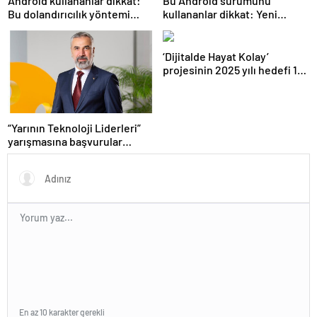
Android kullananlar dikkat:
Bu Android sürümünü
Bu dolandırıcılık yöntemi
kullananlar dikkat: Yeni
ayda 2.5 milyon kullanıcıyı
telefon almanız gerekebilir
etkiliyor
‘Dijitalde Hayat Kolay’
projesinin 2025 yılı hedefi 15
bin girişimci kadın
“Yarının Teknoloji Liderleri”
yarışmasına başvurular
devam ediyor
En az 10 karakter gerekli