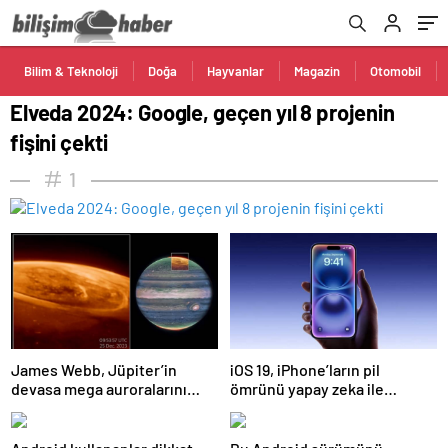
Bilim & Teknoloji
Doğa
Hayvanlar
Magazin
Otomobil
Elveda 2024: Google, geçen yıl 8 projenin
fişini çekti
1
James Webb, Jüpiter’in
iOS 19, iPhone’ların pil
devasa mega auroralarını
ömrünü yapay zeka ile
görüntüledi
artıracak