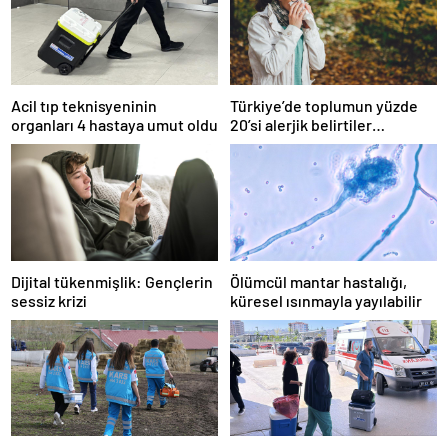
Acil tıp teknisyeninin
Türkiye’de toplumun yüzde
organları 4 hastaya umut oldu
20’si alerjik belirtiler
gösteriyor
Dijital tükenmişlik: Gençlerin
Ölümcül mantar hastalığı,
sessiz krizi
küresel ısınmayla yayılabilir