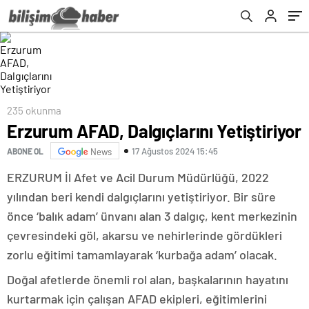
235 okunma
Erzurum AFAD, Dalgıçlarını Yetiştiriyor
17 Ağustos 2024 15:45
ABONE OL
News
ERZURUM İl Afet ve Acil Durum Müdürlüğü, 2022
yılından beri kendi dalgıçlarını yetiştiriyor. Bir süre
önce ‘balık adam’ ünvanı alan 3 dalgıç, kent merkezinin
çevresindeki göl, akarsu ve nehirlerinde gördükleri
zorlu eğitimi tamamlayarak ‘kurbağa adam’ olacak.
Doğal afetlerde önemli rol alan, başkalarının hayatını
kurtarmak için çalışan AFAD ekipleri, eğitimlerini