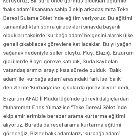
koruyoruz. Bir süre önce görmüş oldukları eğitimle
‘balık adam’ lisansına sahip 3 ekip arkadaşımıza Teke
Deresi Sulama Göleti’nde eğitim veriyoruz. Bu eğitimi
tamamladıktan sonra girecekleri sınavda başarılı
oldukları takdirde ‘kurbağa adam’ belgesini alarak ülke
geneli çıkabilecek görevlere katılacaklar. Bu yıl yağan
sağanak nedeniyle seller oluştu. Muş, Elazığ, Erzurum
gibi illerde 8 ayrı göreve katıldık. Suda kaybolan
vatandaşlarımızı arayıp kısa sürede bulduk. ‘Balık
adam’ ile ‘kurbağa adam’ arasındaki fark ise ‘balık’
denizlerde ‘kurbağa’ ise iç sularda görev alıyor” dedi.
Erzurum AFAD İl Müdürlüğü’nde görevli dalgıçlardan
Muhammet Enes Yılmaz ise “Teke Deresi Göleti’nde
ekip amirlerimizle beraber arama kurtarma eğitimi
alıyoruz. Burada dairesel arama kurtarma eğitimi
göreceğiz. Bizler balık adamlarız, ‘kurbağa adam’