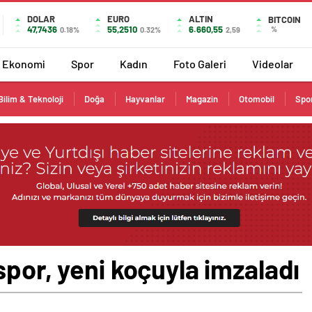
DOLAR
EURO
ALTIN
BITCOIN
47,7436
55,2510
6.660,55
%
0.18%
0.32%
2,59
Ekonomi
Spor
Kadın
Foto Galeri
Videolar
Bilim & Teknoloji
Doğa
Hayvanlar
Magazin
Otomobil
Spo
spor, yeni koçuyla imzaladı