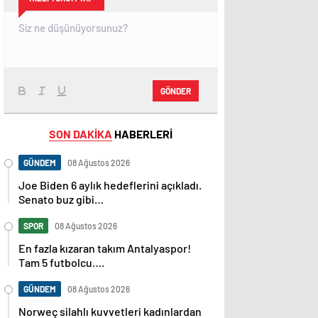
GÖNDER
SON DAKİKA
HABERLERİ
GÜNDEM
08 Ağustos 2026
Joe Biden 6 aylık hedeflerini açıkladı.
Senato buz gibi…
SPOR
08 Ağustos 2026
En fazla kızaran takım Antalyaspor!
Tam 5 futbolcu….
GÜNDEM
08 Ağustos 2026
Norweç silahlı kuvvetleri kadınlardan