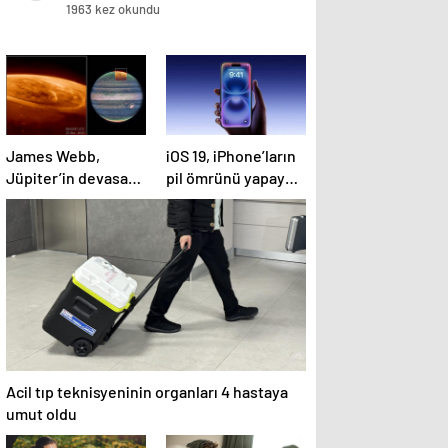
1963 kez okundu
James Webb,
iOS 19, iPhone’ların
Jüpiter’in devasa
pil ömrünü yapay
mega auroralarını
zeka ile artıracak
görüntüledi
Acil tıp teknisyeninin organları 4 hastaya
umut oldu