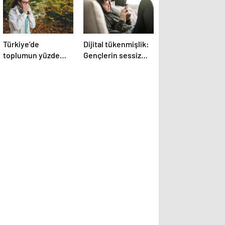
Türkiye’de
Dijital tükenmişlik:
toplumun yüzde
Gençlerin sessiz
20’si alerjik
krizi
belirtiler gösteriyor