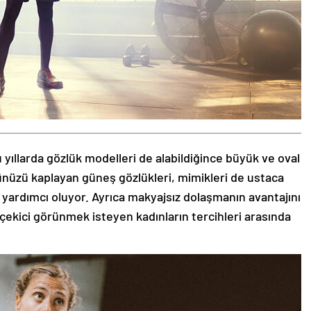
 yıllarda gözlük modelleri de alabildiğince büyük ve oval
zünüzü kaplayan güneş gözlükleri, mimikleri de ustaca
 yardımcı oluyor. Ayrıca makyajsız dolaşmanın avantajını
 çekici görünmek isteyen kadınların tercihleri arasında