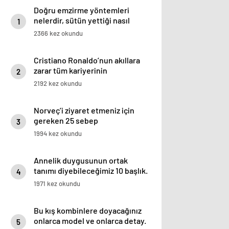
Doğru emzirme yöntemleri
nelerdir, sütün yettiği nasıl
1
anlaşılır?
2366 kez okundu
Cristiano Ronaldo’nun akıllara
zarar tüm kariyerinin
2
istatistiğini çıkardık !
2192 kez okundu
Norveç’i ziyaret etmeniz için
gereken 25 sebep
3
1994 kez okundu
Annelik duygusunun ortak
tanımı diyebileceğimiz 10 başlık.
4
1971 kez okundu
Bu kış kombinlere doyacağınız
onlarca model ve onlarca detay.
5