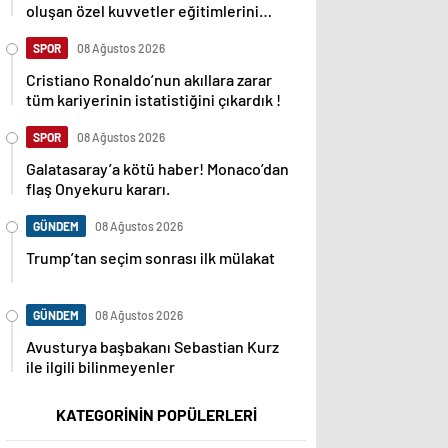
oluşan özel kuvvetler eğitimlerini
başlattı.
SPOR
08 Ağustos 2026
Cristiano Ronaldo’nun akıllara zarar
tüm kariyerinin istatistiğini çıkardık !
SPOR
08 Ağustos 2026
Galatasaray’a kötü haber! Monaco’dan
flaş Onyekuru kararı.
GÜNDEM
08 Ağustos 2026
Trump’tan seçim sonrası ilk mülakat
GÜNDEM
08 Ağustos 2026
Avusturya başbakanı Sebastian Kurz
ile ilgili bilinmeyenler
KATEGORİNİN POPÜLERLERİ