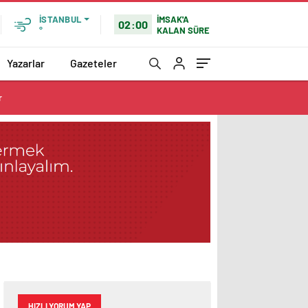
İMSAK'A
İSTANBUL
02:00
KALAN SÜRE
°
Yazarlar
Gazeteler
r
HIZLI YORUM YAP