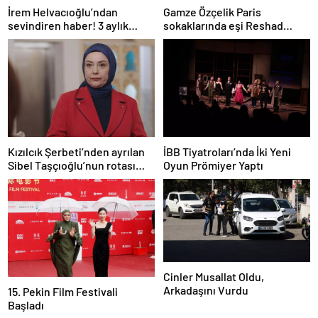
İrem Helvacıoğlu’ndan
Gamze Özçelik Paris
sevindiren haber! 3 aylık
sokaklarında eşi Reshad
hamile
Strik’e poz verdi
Kızılcık Şerbeti’nden ayrılan
İBB Tiyatroları’nda İki Yeni
Sibel Taşçıoğlu’nun rotası
Oyun Prömiyer Yaptı
belli oldu
Cinler Musallat Oldu,
Arkadaşını Vurdu
15. Pekin Film Festivali
Başladı