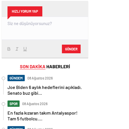
HIZLI YORUM YAP
GÖNDER
SON DAKİKA
HABERLERİ
GÜNDEM
08 Ağustos 2026
Joe Biden 6 aylık hedeflerini açıkladı.
Senato buz gibi…
SPOR
08 Ağustos 2026
En fazla kızaran takım Antalyaspor!
Tam 5 futbolcu….