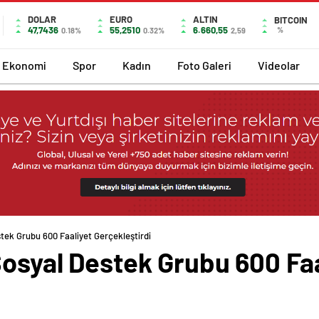
DOLAR
EURO
ALTIN
BITCOIN
47,7436
55,2510
6.660,55
%
0.18%
0.32%
2,59
Ekonomi
Spor
Kadın
Foto Galeri
Videolar
tek Grubu 600 Faaliyet Gerçekleştirdi
Sosyal Destek Grubu 600 Faa