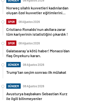
GÜNDEM
08 Ağustos 2026
Norweç silahlı kuvvetleri kadınlardan
oluşan özel kuvvetler eğitimlerini
başlattı.
SPOR
08 Ağustos 2026
Cristiano Ronaldo’nun akıllara zarar
tüm kariyerinin istatistiğini çıkardık !
SPOR
08 Ağustos 2026
Galatasaray’a kötü haber! Monaco’dan
flaş Onyekuru kararı.
GÜNDEM
08 Ağustos 2026
Trump’tan seçim sonrası ilk mülakat
GÜNDEM
08 Ağustos 2026
Avusturya başbakanı Sebastian Kurz
ile ilgili bilinmeyenler