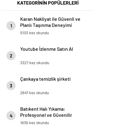
KATEGORİNİN POPÜLERLERİ
Karan Nakliyat ile Güvenli ve
Planlı Taşınma Deneyimi
1
5103 kez okundu
Youtube İzlenme Satın Al
2
3327 kez okundu
Çankaya temizlik şirketi
3
2647 kez okundu
Batıkent Halı Yıkama:
Profesyonel ve Güvenilir
4
Hizmetle Temizlikte Fark
1636 kez okundu
Yaratan Firmamız