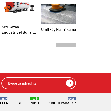
Artı Kazan,
Ümitköy Halı Yıkama
Endüstriyel Buhar
Kazanı
Çözümleriyle
Üretim Tesislerine
Verimli Sistemler
Sunuyor
KONOMİ
TRAFİK
CANLI
TELER
YOL DURUMU
KRIPTO PARALAR