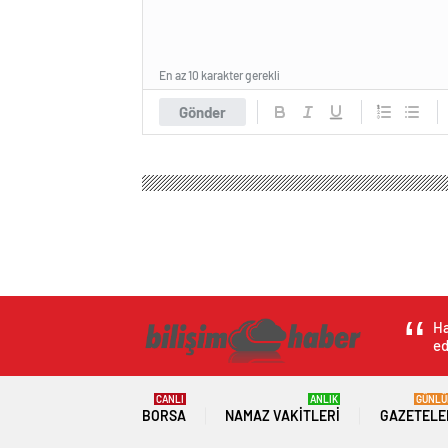
En az 10 karakter gerekli
Gönder
Ha
ed
CANLI
ANLIK
GÜNLÜ
BORSA
NAMAZ VAKITLERI
GAZETELE