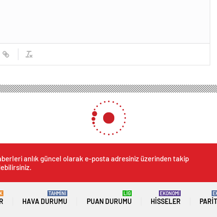
berleri anlık güncel olarak e-posta adresiniz üzerinden takip
ebilirsiniz.
K
TAHMİNİ
LİG
EKONOMİ
E
R
HAVA DURUMU
PUAN DURUMU
HISSELER
PARI