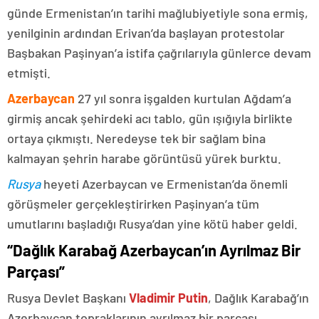
günde Ermenistan’ın tarihi mağlubiyetiyle sona ermiş,
yenilginin ardından Erivan’da başlayan protestolar
Başbakan Paşinyan’a istifa çağrılarıyla günlerce devam
etmişti.
Azerbaycan
27 yıl sonra işgalden kurtulan Ağdam’a
girmiş ancak şehirdeki acı tablo, gün ışığıyla birlikte
ortaya çıkmıştı. Neredeyse tek bir sağlam bina
kalmayan şehrin harabe görüntüsü yürek burktu.
Rusya
heyeti Azerbaycan ve Ermenistan’da önemli
görüşmeler gerçekleştirirken Paşinyan’a tüm
umutlarını başladığı Rusya’dan yine kötü haber geldi.
“Dağlık Karabağ Azerbaycan’ın Ayrılmaz Bir
Parçası”
Rusya Devlet Başkanı
Vladimir Putin
, Dağlık Karabağ’ın
Azerbaycan topraklarının ayrılmaz bir parçası