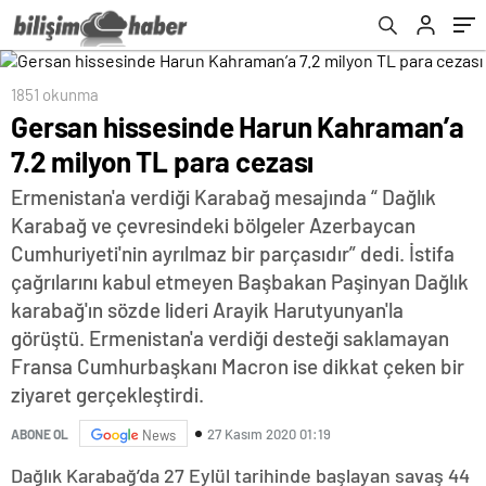
1851 okunma
Gersan hissesinde Harun Kahraman’a
7.2 milyon TL para cezası
Ermenistan'a verdiği Karabağ mesajında “ Dağlık
Karabağ ve çevresindeki bölgeler Azerbaycan
Cumhuriyeti'nin ayrılmaz bir parçasıdır” dedi. İstifa
çağrılarını kabul etmeyen Başbakan Paşinyan Dağlık
karabağ'ın sözde lideri Arayik Harutyunyan'la
görüştü. Ermenistan'a verdiği desteği saklamayan
Fransa Cumhurbaşkanı Macron ise dikkat çeken bir
ziyaret gerçekleştirdi.
27 Kasım 2020 01:19
ABONE OL
News
Dağlık Karabağ’da 27 Eylül tarihinde başlayan savaş 44