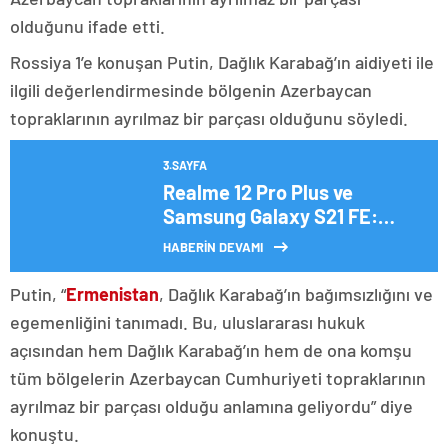
olduğunu ifade etti.
Rossiya 1’e konuşan Putin, Dağlık Karabağ’ın aidiyeti ile
ilgili değerlendirmesinde bölgenin Azerbaycan
topraklarının ayrılmaz bir parçası olduğunu söyledi.
3.SAYFA
Realme 12 Pro Plus ve
Samsung Galaxy S21 FE:
Hangisi daha iyi bir seçim?
HABERİN DEVAMI
Putin, “
Ermenistan
, Dağlık Karabağ’ın bağımsızlığını ve
egemenliğini tanımadı. Bu, uluslararası hukuk
açısından hem Dağlık Karabağ’ın hem de ona komşu
tüm bölgelerin Azerbaycan Cumhuriyeti topraklarının
ayrılmaz bir parçası olduğu anlamına geliyordu” diye
konuştu.