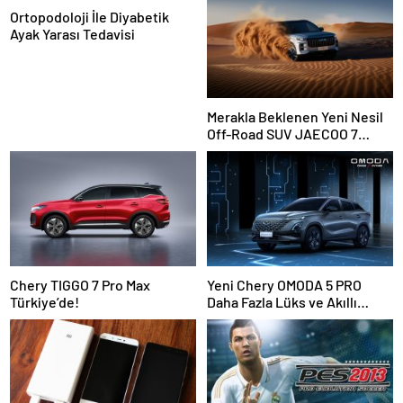
Ortopodoloji İle Diyabetik
Ayak Yarası Tedavisi
Merakla Beklenen Yeni Nesil
Off-Road SUV JAECOO 7
Türkiye’de Satışa Sunuluyor!
Chery TIGGO 7 Pro Max
Yeni Chery OMODA 5 PRO
Türkiye’de!
Daha Fazla Lüks ve Akıllı
Teknoloji ile Geldi!