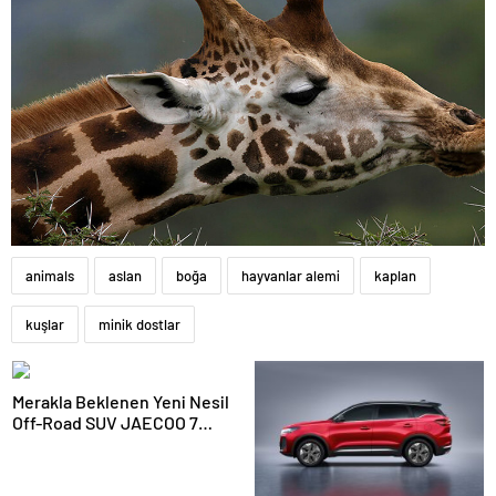
animals
aslan
boğa
hayvanlar alemi
kaplan
kuşlar
minik dostlar
Merakla Beklenen Yeni Nesil
Off-Road SUV JAECOO 7
Türkiye’de Satışa Sunuluyor!