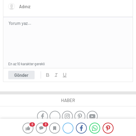
En az 10 karakter gerekli
Gönder
HABER
0
0
yangın algılama sistemleri
ajax alarm
Kayseri çıkışlı Karadeniz
Turu