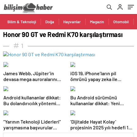
Bilim & Teknoloji
Doğa
Hayvanlar
Magazin
Otomobil
Honor 90 GT ve Redmi K70 karşılaştırması
1
James Webb, Jüpiter’in
iOS 19, iPhone’ların pil
devasa mega auroralarını
ömrünü yapay zeka ile
görüntüledi
artıracak
Android kullananlar dikkat:
Bu Android sürümünü
Bu dolandırıcılık yöntemi
kullananlar dikkat: Yeni
ayda 2.5 milyon kullanıcıyı
telefon almanız gerekebilir
etkiliyor
“Yarının Teknoloji Liderleri”
‘Dijitalde Hayat Kolay’
yarışmasına başvurular
projesinin 2025 yılı hedefi 15
devam ediyor
bin girişimci kadın