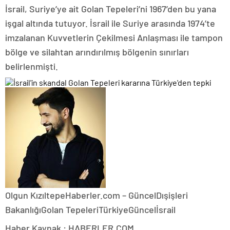
İsrail, Suriye’ye ait Golan Tepeleri’ni 1967’den bu yana
işgal altında tutuyor. İsrail ile Suriye arasında 1974’te
imzalanan Kuvvetlerin Çekilmesi Anlaşması ile tampon
bölge ve silahtan arındırılmış bölgenin sınırları
belirlenmişti.
Olgun Kızıltepe
Haberler.com – Güncel
Dışişleri
BakanlığıGolan TepeleriTürkiyeGüncelİsrail
Haber Kaynak : HABERLER.COM