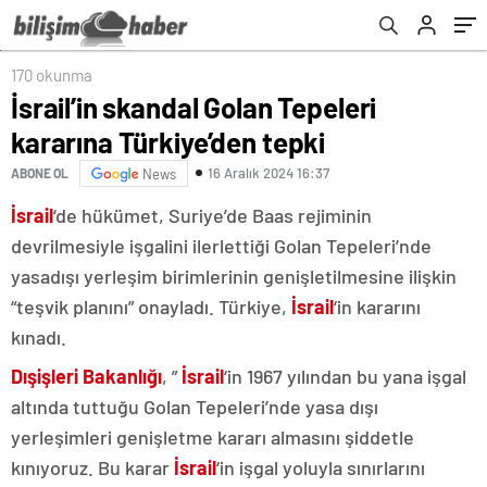
170 okunma
İsrail’in skandal Golan Tepeleri
kararına Türkiye’den tepki
16 Aralık 2024 16:37
ABONE OL
News
İsrail
‘de hükümet, Suriye’de Baas rejiminin
devrilmesiyle işgalini ilerlettiği Golan Tepeleri’nde
yasadışı yerleşim birimlerinin genişletilmesine ilişkin
“teşvik planını” onayladı. Türkiye,
İsrail
‘in kararını
kınadı.
Dışişleri Bakanlığı
, ”
İsrail
‘in 1967 yılından bu yana işgal
altında tuttuğu Golan Tepeleri’nde yasa dışı
yerleşimleri genişletme kararı almasını şiddetle
kınıyoruz. Bu karar
İsrail
‘in işgal yoluyla sınırlarını