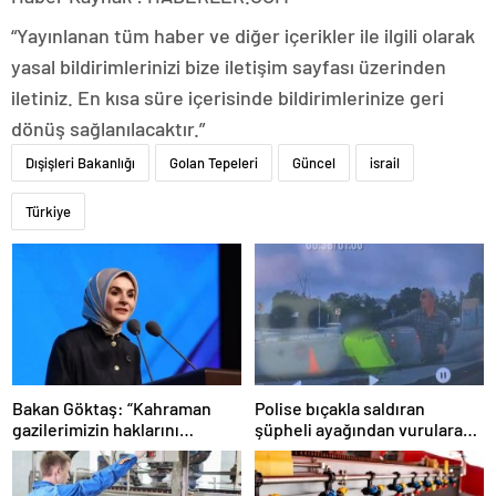
“Yayınlanan tüm haber ve diğer içerikler ile ilgili olarak
yasal bildirimlerinizi bize iletişim sayfası üzerinden
iletiniz. En kısa süre içerisinde bildirimlerinize geri
dönüş sağlanılacaktır.”
Dışişleri Bakanlığı
Golan Tepeleri
Güncel
israil
Türkiye
Bakan Göktaş: “Kahraman
Polise bıçakla saldıran
gazilerimizin haklarını
şüpheli ayağından vurularak
güçlendiren yeni bir dönemin
yakalandı
kapılarını aralıyoruz”