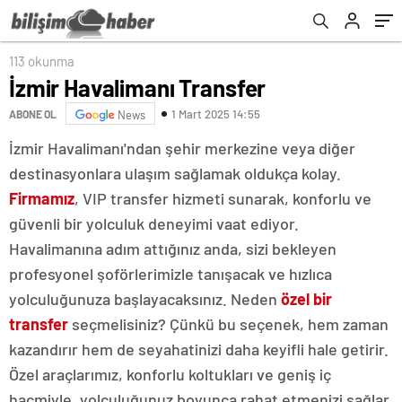
113 okunma
İzmir Havalimanı Transfer
1 Mart 2025 14:55
ABONE OL
News
İzmir Havalimanı'ndan şehir merkezine veya diğer
destinasyonlara ulaşım sağlamak oldukça kolay.
Firmamız
, VIP transfer hizmeti sunarak, konforlu ve
güvenli bir yolculuk deneyimi vaat ediyor.
Havalimanına adım attığınız anda, sizi bekleyen
profesyonel şoförlerimizle tanışacak ve hızlıca
yolculuğunuza başlayacaksınız. Neden
özel bir
transfer
seçmelisiniz? Çünkü bu seçenek, hem zaman
kazandırır hem de seyahatinizi daha keyifli hale getirir.
Özel araçlarımız, konforlu koltukları ve geniş iç
hacmiyle, yolculuğunuz boyunca rahat etmenizi sağlar.