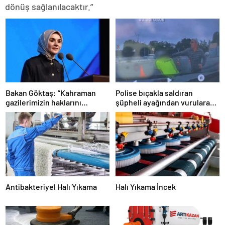
dönüş sağlanılacaktır.”
Bakan Göktaş: “Kahraman
Polise bıçakla saldıran
gazilerimizin haklarını
şüpheli ayağından vurularak
güçlendiren yeni bir dönemin
yakalandı
kapılarını aralıyoruz”
Antibakteriyel Halı Yıkama
Halı Yıkama İncek