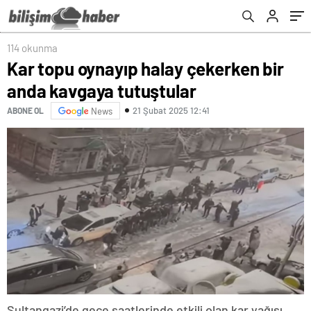
114 okunma
Kar topu oynayıp halay çekerken bir
anda kavgaya tutuştular
21 Şubat 2025 12:41
ABONE OL
News
Sultangazi’de gece saatlerinde etkili olan kar yağışı,