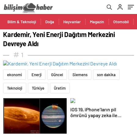
Bilim & Teknoloji
Doğa
Hayvanlar
Magazin
Otomobil
Kardemir, Yeni Enerji Dağıtım Merkezini
Devreye Aldı
1
ekonomi
Enerji
Güncel
Siemens
son dakika
Teknoloji
Türkiye
Üretim
iOS 19, iPhone’ların pil
ömrünü yapay zeka ile
artıracak