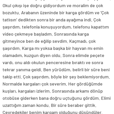
Okul çıkışı işe doğru gidiyordum ve moralim de çok
bozuktu. Arabanın üzeninde bir karga gördüm ve ‘Çok
tatlısın’ dedikten sonra bir anda ayağıma indi. Çok
şaşırdım, telefonla konuşuyordum, telefonu kapattım
video çekmeye başladım. Sonrasında karga
gitmeyince ben de eğilip sevdim. Kaçmadı, çok
şaşırdım. Karga mı yoksa başka bir hayvan mı emin
olamadım, kuzgun diyen oldu. Sonra elimde peçete
vardı, onu aldı okulun penceresine bıraktı ve sonra
tekrar yanıma geldi. Ben yürüdüm, belirli bir süre beni
takip etti. Çok şaşırdım, böyle bir şey beklemiyordum.
Normalde kargaları çok severim. Her gördüğümde
kuşları, kargaları izlerim. Sonrasında arkamı dönüp
otobüse giderken bana doğru uçtuğunu gördüm. Elimi
uzattığım zaman kondu. Bir süre beraber gittik.
Çevredekiler benim kargam olduğunu düşündüler.