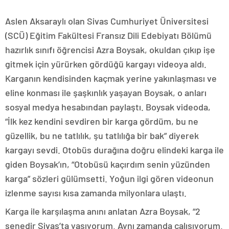
Aslen Aksaraylı olan Sivas Cumhuriyet Üniversitesi
(SCÜ) Eğitim Fakültesi Fransız Dili Edebiyatı Bölümü
hazırlık sınıfı öğrencisi Azra Boysak, okuldan çıkıp işe
gitmek için yürürken gördüğü kargayı videoya aldı.
Karganın kendisinden kaçmak yerine yakınlaşması ve
eline konması ile şaşkınlık yaşayan Boysak, o anları
sosyal medya hesabından paylaştı. Boysak videoda,
“İlk kez kendini sevdiren bir karga gördüm, bu ne
güzellik, bu ne tatlılık, şu tatlılığa bir bak” diyerek
kargayı sevdi. Otobüs durağına doğru elindeki karga ile
giden Boysak’ın, “Otobüsü kaçırdım senin yüzünden
karga” sözleri gülümsetti. Yoğun ilgi gören videonun
izlenme sayısı kısa zamanda milyonlara ulaştı.
Karga ile karşılaşma anını anlatan Azra Boysak, “2
senedir Sivas’ta yaşıyorum. Aynı zamanda çalışıyorum.