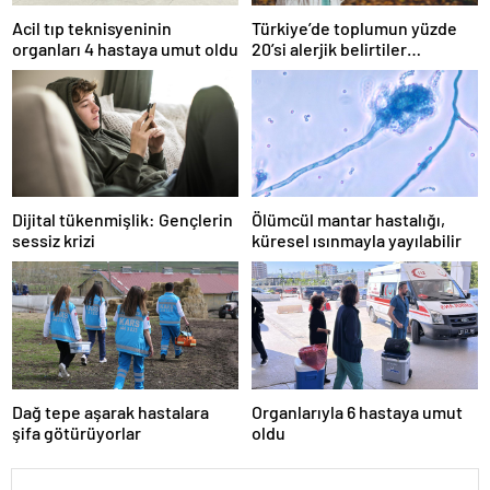
Acil tıp teknisyeninin
Türkiye’de toplumun yüzde
organları 4 hastaya umut oldu
20’si alerjik belirtiler
gösteriyor
Dijital tükenmişlik: Gençlerin
Ölümcül mantar hastalığı,
sessiz krizi
küresel ısınmayla yayılabilir
Dağ tepe aşarak hastalara
Organlarıyla 6 hastaya umut
şifa götürüyorlar
oldu