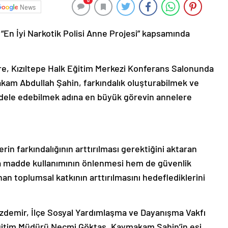
0
News
a “En İyi Narkotik Polisi Anne Projesi” kapsamında
e, Kızıltepe Halk Eğitim Merkezi Konferans Salonunda
m Abdullah Şahin, farkındalık oluşturabilmek ve
adele edebilmek adına en büyük görevin annelere
in farkındalığının arttırılması gerektiğini aktaran
a madde kullanımının önlenmesi hem de güvenlik
an toplumsal katkının arttırılmasını hedeflediklerini
zdemir, İlçe Sosyal Yardımlaşma ve Dayanışma Vakfı
Eğitim Müdürü Necmi Göktaş, Kaymakam Şahin’in eşi