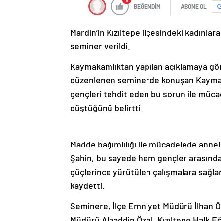
0
BEĞENDİM
ABONE OL
Mardin’in Kızıltepe ilçesindeki kadınlar
seminer verildi.
Kaymakamlıktan yapılan açıklamaya gör
düzenlenen seminerde konuşan Kaymaka
gençleri tehdit eden bu sorun ile müc
düştüğünü belirtti.
Madde bağımlılığı ile mücadelede anneler
Şahin, bu sayede hem gençler arasınd
güçlerince yürütülen çalışmalara sağlan
kaydetti.
Seminere, İlçe Emniyet Müdürü İlhan Ö
Müdürü Alaaddin Özel, Kızıltepe Halk 