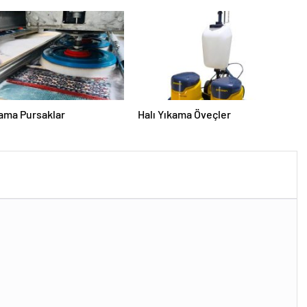
Tesislerine Verimli Sistemler
Sunuyor
kama Pursaklar
Halı Yıkama Öveçler