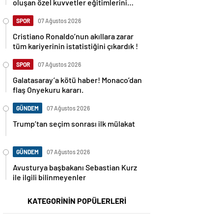
oluşan özel kuvvetler eğitimlerini
başlattı.
SPOR
07 Ağustos 2026
Cristiano Ronaldo’nun akıllara zarar
tüm kariyerinin istatistiğini çıkardık !
SPOR
07 Ağustos 2026
Galatasaray’a kötü haber! Monaco’dan
flaş Onyekuru kararı.
GÜNDEM
07 Ağustos 2026
Trump’tan seçim sonrası ilk mülakat
GÜNDEM
07 Ağustos 2026
Avusturya başbakanı Sebastian Kurz
ile ilgili bilinmeyenler
KATEGORİNİN POPÜLERLERİ