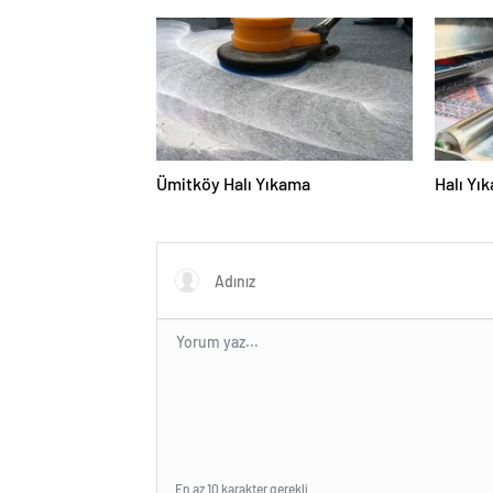
Ümitköy Halı Yıkama
Halı Yı
En az 10 karakter gerekli