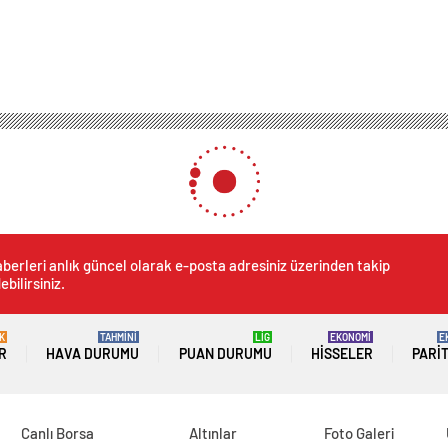
berleri anlık güncel olarak e-posta adresiniz üzerinden takip
ebilirsiniz.
K
TAHMİNİ
LİG
EKONOMİ
E
R
HAVA DURUMU
PUAN DURUMU
HISSELER
PARI
Canlı Borsa
Altınlar
Foto Galeri