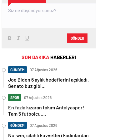
GÖNDER
SON DAKİKA
HABERLERİ
GÜNDEM
07 Ağustos 2026
Joe Biden 6 aylık hedeflerini açıkladı.
Senato buz gibi…
SPOR
07 Ağustos 2026
En fazla kızaran takım Antalyaspor!
Tam 5 futbolcu….
GÜNDEM
07 Ağustos 2026
Norweç silahlı kuvvetleri kadınlardan