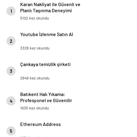
Karan Nakliyat ile Güvenli ve
Planlı Taşınma Deneyimi
1
5102 kez okundu
Youtube İzlenme Satın Al
2
3326 kez okundu
Çankaya temizlik şirketi
3
2646 kez okundu
Batıkent Halı Yıkama:
Profesyonel ve Güvenilir
4
Hizmetle Temizlikte Fark
1635 kez okundu
Yaratan Firmamız
Ethereum Address
5