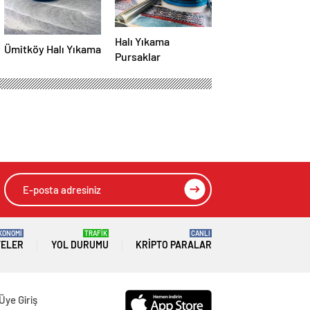
Halı Yıkama
Ümitköy Halı Yıkama
Pursaklar
KONOMİ
TRAFİK
CANLI
TELER
YOL DURUMU
KRIPTO PARALAR
Üye Giriş