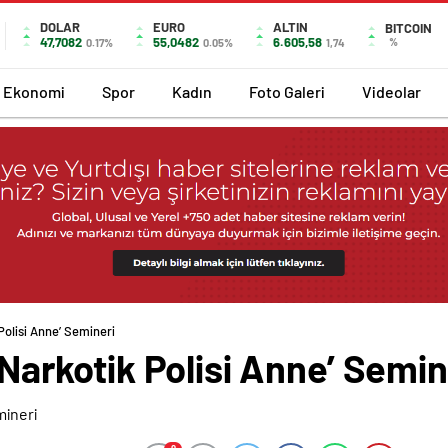
DOLAR
EURO
ALTIN
BITCOIN
47,7082
55,0482
6.605,58
%
0.17%
0.05%
1,74
Ekonomi
Spor
Kadın
Foto Galeri
Videolar
 Polisi Anne’ Semineri
i Narkotik Polisi Anne’ Semin