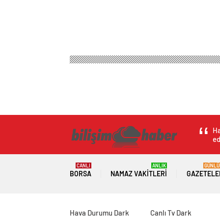
Ha
ed
CANLI
ANLIK
GÜNLÜ
BORSA
NAMAZ VAKITLERI
GAZETELE
Hava Durumu Dark
Canlı Tv Dark