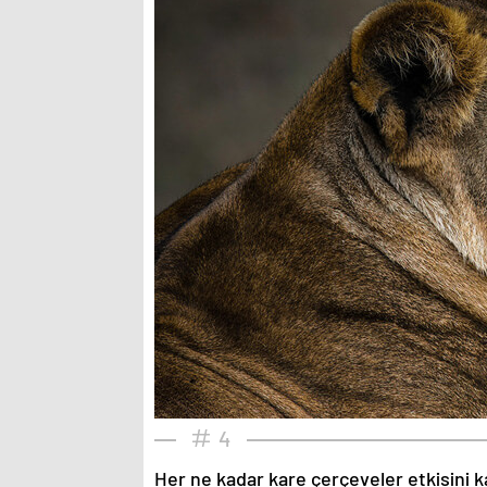
4
Her ne kadar kare çerçeveler etkisini k