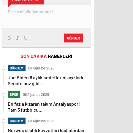
GÖNDER
SON DAKİKA
HABERLERİ
GÜNDEM
08 Ağustos 2026
Joe Biden 6 aylık hedeflerini açıkladı.
Senato buz gibi…
SPOR
08 Ağustos 2026
En fazla kızaran takım Antalyaspor!
Tam 5 futbolcu….
GÜNDEM
08 Ağustos 2026
Norweç silahlı kuvvetleri kadınlardan