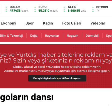
DOLAR
EURO
ALTIN
BITCOIN
47,7436
55,2510
6.660,55
%
0.18%
0.32%
2,59
Ekonomi
Spor
Kadın
Foto Galeri
Videolar
Bilim & Teknoloji
Doğa
Hayvanlar
Magazin
Otomobil
Spo
goların dansı