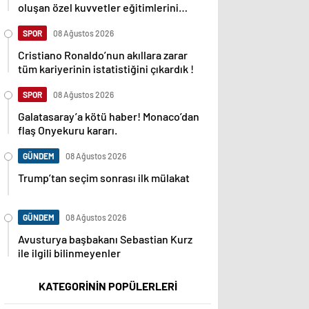
oluşan özel kuvvetler eğitimlerini
başlattı.
SPOR
08 Ağustos 2026
Cristiano Ronaldo’nun akıllara zarar
tüm kariyerinin istatistiğini çıkardık !
SPOR
08 Ağustos 2026
Galatasaray’a kötü haber! Monaco’dan
flaş Onyekuru kararı.
GÜNDEM
08 Ağustos 2026
Trump’tan seçim sonrası ilk mülakat
GÜNDEM
08 Ağustos 2026
Avusturya başbakanı Sebastian Kurz
ile ilgili bilinmeyenler
KATEGORİNİN POPÜLERLERİ