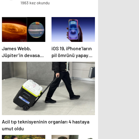
1963 kez okundu
James Webb,
iOS 19, iPhone’ların
Jüpiter’in devasa
pil ömrünü yapay
mega auroralarını
zeka ile artıracak
görüntüledi
Acil tıp teknisyeninin organları 4 hastaya
umut oldu