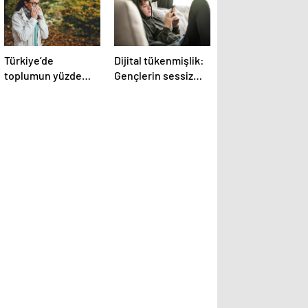
Türkiye’de
Dijital tükenmişlik:
toplumun yüzde
Gençlerin sessiz
20’si alerjik
krizi
belirtiler gösteriyor