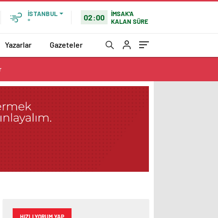
İMSAK'A
İSTANBUL
02:00
KALAN SÜRE
°
Yazarlar
Gazeteler
r
HIZLI YORUM YAP