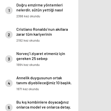
Doğru emzirme yöntemleri
nelerdir, sütün yettiği nasıl
1
anlaşılır?
2366 kez okundu
Cristiano Ronaldo’nun akıllara
zarar tüm kariyerinin
2
istatistiğini çıkardık !
2192 kez okundu
Norveç’i ziyaret etmeniz için
gereken 25 sebep
3
1994 kez okundu
Annelik duygusunun ortak
tanımı diyebileceğimiz 10 başlık.
4
1971 kez okundu
Bu kış kombinlere doyacağınız
onlarca model ve onlarca detay.
5