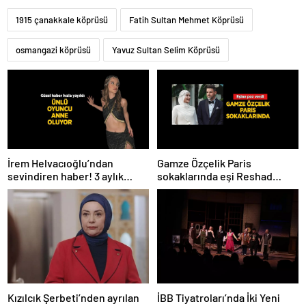
1915 çanakkale köprüsü
Fatih Sultan Mehmet Köprüsü
osmangazi köprüsü
Yavuz Sultan Selim Köprüsü
İrem Helvacıoğlu’ndan
Gamze Özçelik Paris
sevindiren haber! 3 aylık
sokaklarında eşi Reshad
hamile
Strik’e poz verdi
Kızılcık Şerbeti’nden ayrılan
İBB Tiyatroları’nda İki Yeni