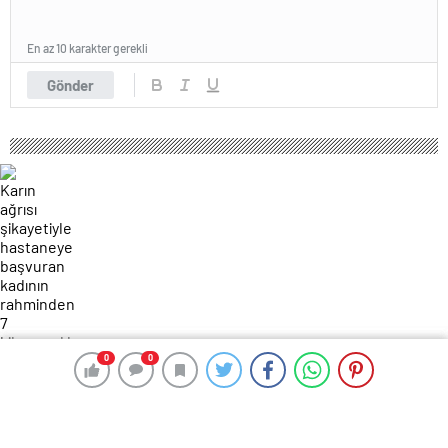
En az 10 karakter gerekli
Gönder
0
0
0
0
127 okunma
Karın ağrısı şikayetiyle hastaneye