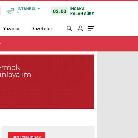
İMSAK'A
İSTANBUL
02:00
KALAN SÜRE
°
Yazarlar
Gazeteler
r
HIZLI YORUM YAP