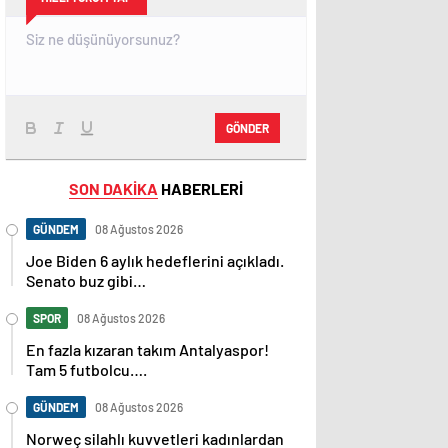
GÖNDER
SON DAKİKA
HABERLERİ
GÜNDEM
08 Ağustos 2026
Joe Biden 6 aylık hedeflerini açıkladı.
Senato buz gibi…
SPOR
08 Ağustos 2026
En fazla kızaran takım Antalyaspor!
Tam 5 futbolcu….
GÜNDEM
08 Ağustos 2026
Norweç silahlı kuvvetleri kadınlardan