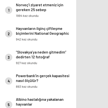
Norveç’i ziyaret etmeniz için
gereken 25 sebep
1
1994 kez okundu
Hayvanların ilginç çiftleşme
biçimlerini National Geographic
2
görüntüledi.
942 kez okundu
“Slovakya’ya neden gitmedim”
dedirten 12 fotoğraf
3
927 kez okundu
Powerbank’in gerçek kapasitesi
nasıl ölçülür?
4
893 kez okundu
Albino hastalığına yakalanan
hayvanlar
5