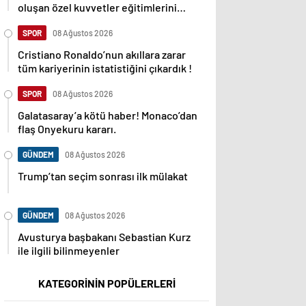
oluşan özel kuvvetler eğitimlerini
başlattı.
SPOR
08 Ağustos 2026
Cristiano Ronaldo’nun akıllara zarar
tüm kariyerinin istatistiğini çıkardık !
SPOR
08 Ağustos 2026
Galatasaray’a kötü haber! Monaco’dan
flaş Onyekuru kararı.
GÜNDEM
08 Ağustos 2026
Trump’tan seçim sonrası ilk mülakat
GÜNDEM
08 Ağustos 2026
Avusturya başbakanı Sebastian Kurz
ile ilgili bilinmeyenler
KATEGORİNİN POPÜLERLERİ