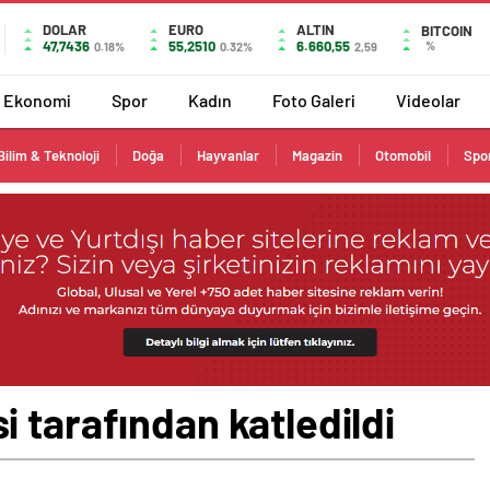
DOLAR
EURO
ALTIN
BITCOIN
47,7436
55,2510
6.660,55
%
0.18%
0.32%
2,59
Ekonomi
Spor
Kadın
Foto Galeri
Videolar
Bilim & Teknoloji
Doğa
Hayvanlar
Magazin
Otomobil
Spo
 tarafından katledildi