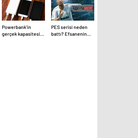
Powerbank’in
PES serisi neden
gerçek kapasitesi
battı? Efsanenin
nasıl ölçülür?
çöküşü ve bitişi