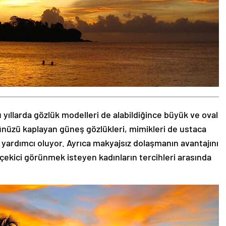
 yıllarda gözlük modelleri de alabildiğince büyük ve oval
zünüzü kaplayan güneş gözlükleri, mimikleri de ustaca
 yardımcı oluyor. Ayrıca makyajsız dolaşmanın avantajını
 çekici görünmek isteyen kadınların tercihleri arasında