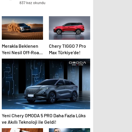
837 kez okundu
Merakla Beklenen
Chery TIGGO 7 Pro
Yeni Nesil Off-Road
Max Türkiye’de!
SUV JAECOO 7
Türkiye’de Satışa
Sunuluyor!
Yeni Chery OMODA 5 PRO Daha Fazla Lüks
ve Akıllı Teknoloji ile Geldi!