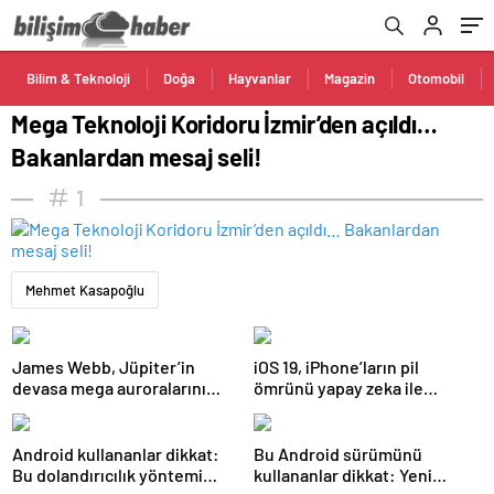
Bilim & Teknoloji
Doğa
Hayvanlar
Magazin
Otomobil
Mega Teknoloji Koridoru İzmir’den açıldı…
Bakanlardan mesaj seli!
1
Mehmet Kasapoğlu
James Webb, Jüpiter’in
iOS 19, iPhone’ların pil
devasa mega auroralarını
ömrünü yapay zeka ile
görüntüledi
artıracak
Android kullananlar dikkat:
Bu Android sürümünü
Bu dolandırıcılık yöntemi
kullananlar dikkat: Yeni