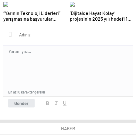
ayda 2.5 milyon kullanıcıyı
telefon almanız gerekebilir
etkiliyor
“Yarının Teknoloji Liderleri”
‘Dijitalde Hayat Kolay’
yarışmasına başvurular
projesinin 2025 yılı hedefi 15
devam ediyor
bin girişimci kadın
En az 10 karakter gerekli
Gönder
HABER