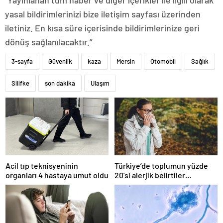
“Yayınlanan tüm haber ve diğer içerikler ile ilgili olarak
yasal bildirimlerinizi bize iletişim sayfası üzerinden
iletiniz. En kısa süre içerisinde bildirimlerinize geri
dönüş sağlanılacaktır.”
3-sayfa
Güvenlik
kaza
Mersin
Otomobil
Sağlık
Silifke
son dakika
Ulaşım
Acil tıp teknisyeninin
Türkiye’de toplumun yüzde
organları 4 hastaya umut oldu
20’si alerjik belirtiler
gösteriyor