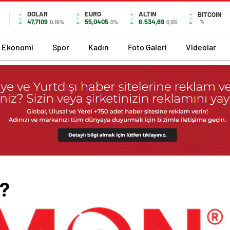
DOLAR
EURO
ALTIN
BITCOIN
47,7109
55,0405
6.534,69
%
0.16%
0%
0,65
Ekonomi
Spor
Kadın
Foto Galeri
Videolar
?