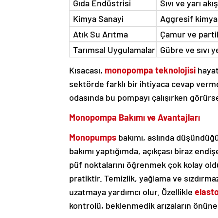
Gıda Endüstrisi
Sıvı ve yarı ak
Kimya Sanayi
Aggresif kimya
Atık Su Arıtma
Çamur ve partik
Tarımsal Uygulamalar
Gübre ve sıvı y
Kısacası,
monopompa teknolojisi
hayatı
sektörde farklı bir ihtiyaca cevap verme
odasında bu pompayı çalışırken görürseni
Monopompa Bakımı ve Avantajları
Monopumps
bakımı, aslında düşündüğü
bakımı yaptığımda, açıkçası biraz endişe
püf noktalarını öğrenmek çok kolay old
pratiktir. Temizlik, yağlama ve sızdırm
uzatmaya yardımcı olur. Özellikle
elast
kontrolü, beklenmedik arızaların önüne