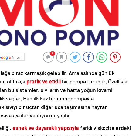
0
News
lağa biraz karmaşık gelebilir. Ama aslında günlük
an, oldukça
pratik ve etkili
bir pompa türüdür. Özellikle
lan bu sistemler, sıvıların ve hatta yoğun kıvamlı
ık sağlar. Ben ilk kez bir monopompayla
ek sıvıyı bir uçtan diğer uca taşımasına hayran
yavaşça ileriye itiyormuş gibi!
liği,
esnek ve dayanıklı yapısıyla
farklı viskozitelerdeki