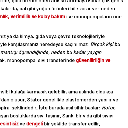
stride, gıda üretiminden atık su arıtmaya kadar çok geniş
rikalarda, bal gibi yoğun ürünleri bile zarar vermeden
lık, verimlilik ve kolay bakım
ise monopompaların öne
nız ya da kimya, gıda veya çevre teknolojileriyle
iyle karşılaşmanız neredeyse kaçınılmaz.
Birçok kişi bu
i mantığı öğrendiğinde, neden bu kadar yaygın
ak, monopompa, sıvı transferinde
güvenilirliğin ve
nsibi kulağa karmaşık gelebilir, ama aslında oldukça
r
dan oluşur. Stator genellikle elastomerden yapılır ve
piral şeklindedir. İşte burada asıl sihir başlar:
Rotor,
şan boşluklarda sıvı taşınır. Sanki bir vida gibi sıvıyı
esintisiz
ve
dengeli
bir şekilde transfer edilir.