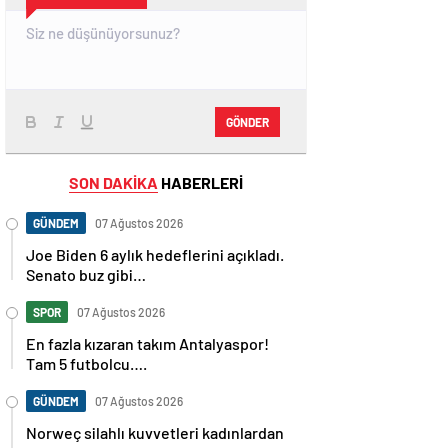
GÖNDER
SON DAKİKA
HABERLERİ
GÜNDEM
07 Ağustos 2026
Joe Biden 6 aylık hedeflerini açıkladı.
Senato buz gibi…
SPOR
07 Ağustos 2026
En fazla kızaran takım Antalyaspor!
Tam 5 futbolcu….
GÜNDEM
07 Ağustos 2026
Norweç silahlı kuvvetleri kadınlardan