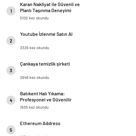
Karan Nakliyat ile Güvenli ve
Planlı Taşınma Deneyimi
1
5102 kez okundu
Youtube İzlenme Satın Al
2
3326 kez okundu
Çankaya temizlik şirketi
3
2646 kez okundu
Batıkent Halı Yıkama:
Profesyonel ve Güvenilir
4
Hizmetle Temizlikte Fark
1635 kez okundu
Yaratan Firmamız
Ethereum Address
5