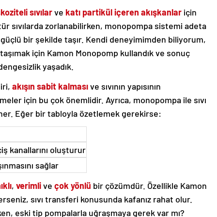
oziteli sıvılar
ve
katı partikül içeren akışkanlar
için
 tür sıvılarda zorlanabilirken, monopompa sistemi adeta
e güçlü bir şekilde taşır. Kendi deneyimimden biliyorum,
nı taşımak için Kamon Monopomp kullandık ve sonuç
dengesizlik yaşadık.
iri,
akışın sabit kalması
ve sıvının yapısının
meler için bu çok önemlidir. Ayrıca, monopompa ile sıvı
er. Eğer bir tabloyla özetlemek gerekirse:
iş kanallarını oluşturur
şınmasını sağlar
ıklı
,
verimli
ve
çok yönlü
bir çözümdür. Özellikle Kamon
seniz, sıvı transferi konusunda kafanız rahat olur.
rken, eski tip pompalarla uğraşmaya gerek var mı?