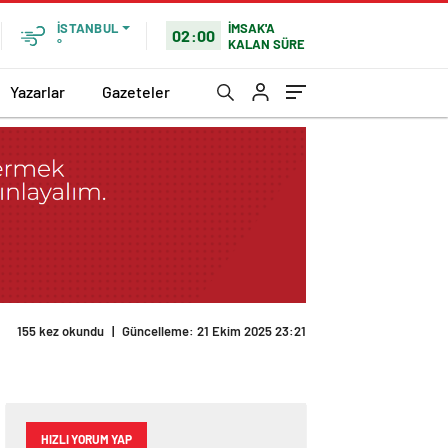
İMSAK'A
İSTANBUL
02:00
KALAN SÜRE
°
Yazarlar
Gazeteler
HIZLI YORUM YAP