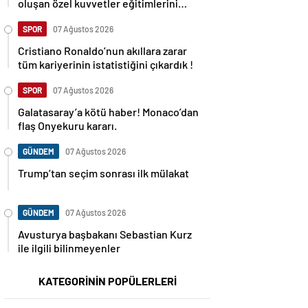
oluşan özel kuvvetler eğitimlerini
başlattı.
SPOR
07 Ağustos 2026
Cristiano Ronaldo’nun akıllara zarar
tüm kariyerinin istatistiğini çıkardık !
SPOR
07 Ağustos 2026
Galatasaray’a kötü haber! Monaco’dan
flaş Onyekuru kararı.
GÜNDEM
07 Ağustos 2026
Trump’tan seçim sonrası ilk mülakat
GÜNDEM
07 Ağustos 2026
Avusturya başbakanı Sebastian Kurz
ile ilgili bilinmeyenler
KATEGORİNİN POPÜLERLERİ