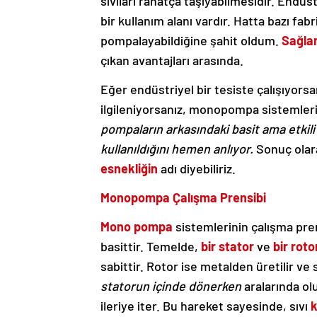
sıvıları rahatça taşıyabilmesidir. Endü
bir kullanım alanı vardır. Hatta bazı fab
pompalayabildiğine şahit oldum.
Sağlam
çıkan avantajları arasında.
Eğer endüstriyel bir tesiste çalışıyorsa
ilgileniyorsanız, monopompa sistemler
pompaların arkasındaki basit ama etkil
kullanıldığını hemen anlıyor.
Sonuç olar
esnekliğin
adı diyebiliriz.
Monopompa Çalışma Prensibi
Mono pompa
sistemlerinin çalışma pre
basittir. Temelde,
bir stator
ve
bir roto
sabittir. Rotor ise metalden üretilir ve s
statorun içinde dönerken
aralarında olu
ileriye iter. Bu hareket sayesinde, sıvı
k