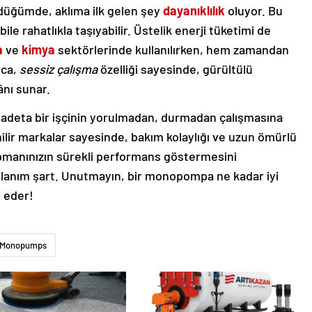
düğümde, aklıma ilk gelen şey
dayanıklılık
oluyor. Bu
ile rahatlıkla taşıyabilir. Üstelik enerji tüketimi de
a
ve
kimya
sektörlerinde kullanılırken, hem zamandan
ıca,
sessiz çalışma
özelliği sayesinde, gürültülü
ânı sunar.
eta bir işçinin yorulmadan, durmadan çalışmasına
ilir markalar sayesinde, bakım kolaylığı ve uzun ömürlü
kipmanınızın sürekli performans göstermesini
ullanım şart. Unutmayın, bir monopompa ne kadar iyi
t eder!
Monopumps