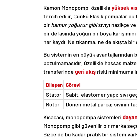
Kamon Monopomp, özellikle
yüksek visk
tercih edilir. Çünkü klasik pompalar bu
bir
hamur yoğurur gibi
sıvıyı nazikçe v
bir defasında yoğun bir boya karışımı
harikaydı. Ne tıkanma, ne de akışta bir 
Bu sistemin en büyük avantajlarından b
bozulmamasıdır. Özellikle hassas malze
transferinde
geri akış
riski minimuma in
Bileşen
Görevi
Stator
Sabit, elastomer yapı; sıvı geç
Rotor
Dönen metal parça; sıvının ta
Kısacası, monopompa sistemleri
dayan
Monopomp gibi güvenilir bir marka seçer
Sizce de bu kadar pratik bir sistem va