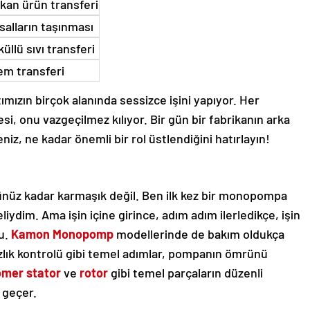
ışkan ürün transferi
salların taşınması
üllü sıvı transferi
em transferi
mızın birçok alanında sessizce işini yapıyor. Her
si, onu vazgeçilmez kılıyor. Bir gün bir fabrikanın arka
z, ne kadar önemli bir rol üstlendiğini hatırlayın!
nüz kadar karmaşık değil. Ben ilk kez bir monopompa
liydim. Ama işin içine girince, adım adım ilerledikçe, işin
u.
Kamon Monopomp
modellerinde de bakım oldukça
azlık kontrolü gibi temel adımlar, pompanın ömrünü
omer stator
ve
rotor
gibi temel parçaların düzenli
 geçer.