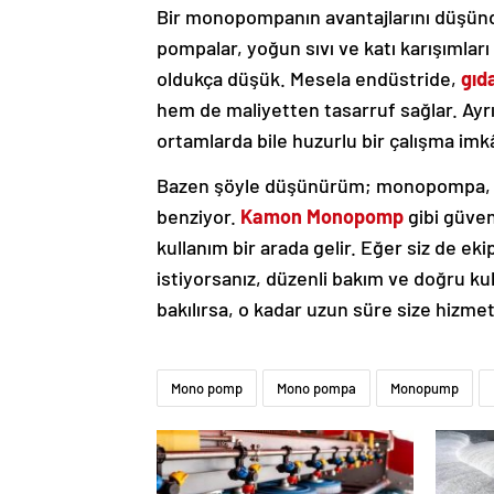
Bir monopompanın avantajlarını düşün
pompalar, yoğun sıvı ve katı karışımları b
oldukça düşük. Mesela endüstride,
gıd
hem de maliyetten tasarruf sağlar. Ayr
ortamlarda bile huzurlu bir çalışma imk
Bazen şöyle düşünürüm; monopompa, ad
benziyor.
Kamon Monopomp
gibi güven
kullanım bir arada gelir. Eğer siz de e
istiyorsanız, düzenli bakım ve doğru k
bakılırsa, o kadar uzun süre size hizme
Mono pomp
Mono pompa
Monopump