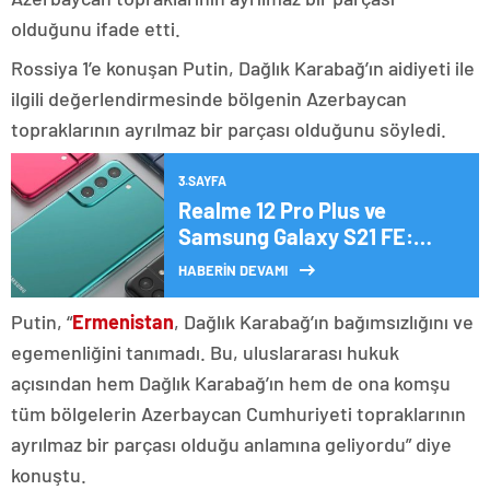
olduğunu ifade etti.
Rossiya 1’e konuşan Putin, Dağlık Karabağ’ın aidiyeti ile
ilgili değerlendirmesinde bölgenin Azerbaycan
topraklarının ayrılmaz bir parçası olduğunu söyledi.
3.SAYFA
Realme 12 Pro Plus ve
Samsung Galaxy S21 FE:
Hangisi daha iyi bir seçim?
HABERİN DEVAMI
Putin, “
Ermenistan
, Dağlık Karabağ’ın bağımsızlığını ve
egemenliğini tanımadı. Bu, uluslararası hukuk
açısından hem Dağlık Karabağ’ın hem de ona komşu
tüm bölgelerin Azerbaycan Cumhuriyeti topraklarının
ayrılmaz bir parçası olduğu anlamına geliyordu” diye
konuştu.