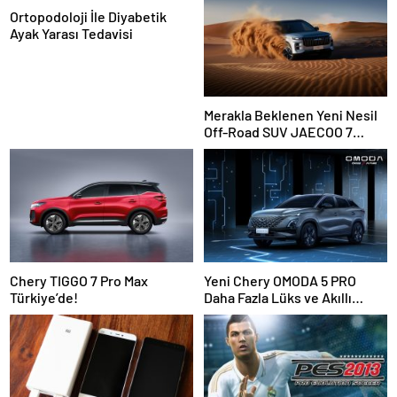
Ortopodoloji İle Diyabetik
Ayak Yarası Tedavisi
Merakla Beklenen Yeni Nesil
Off-Road SUV JAECOO 7
Türkiye’de Satışa Sunuluyor!
Chery TIGGO 7 Pro Max
Yeni Chery OMODA 5 PRO
Türkiye’de!
Daha Fazla Lüks ve Akıllı
Teknoloji ile Geldi!