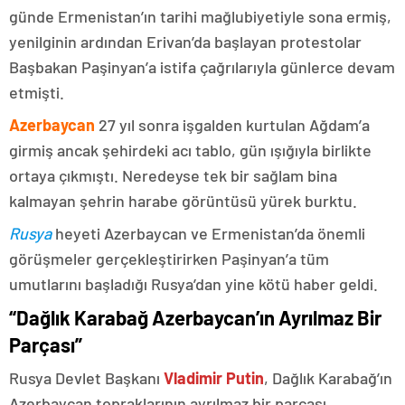
günde Ermenistan’ın tarihi mağlubiyetiyle sona ermiş,
yenilginin ardından Erivan’da başlayan protestolar
Başbakan Paşinyan’a istifa çağrılarıyla günlerce devam
etmişti.
Azerbaycan
27 yıl sonra işgalden kurtulan Ağdam’a
girmiş ancak şehirdeki acı tablo, gün ışığıyla birlikte
ortaya çıkmıştı. Neredeyse tek bir sağlam bina
kalmayan şehrin harabe görüntüsü yürek burktu.
Rusya
heyeti Azerbaycan ve Ermenistan’da önemli
görüşmeler gerçekleştirirken Paşinyan’a tüm
umutlarını başladığı Rusya’dan yine kötü haber geldi.
“Dağlık Karabağ Azerbaycan’ın Ayrılmaz Bir
Parçası”
Rusya Devlet Başkanı
Vladimir Putin
, Dağlık Karabağ’ın
Azerbaycan topraklarının ayrılmaz bir parçası