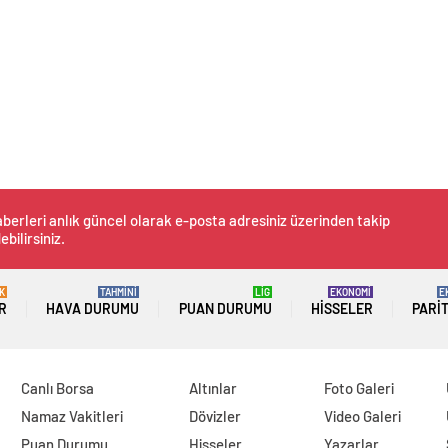
berleri anlık güncel olarak e-posta adresiniz üzerinden takip
ebilirsiniz.
K
TAHMİNİ
LİG
EKONOMİ
E
R
HAVA DURUMU
PUAN DURUMU
HISSELER
PARI
Canlı Borsa
Altınlar
Foto Galeri
Namaz Vakitleri
Dövizler
Video Galeri
Puan Durumu
Hisseler
Yazarlar