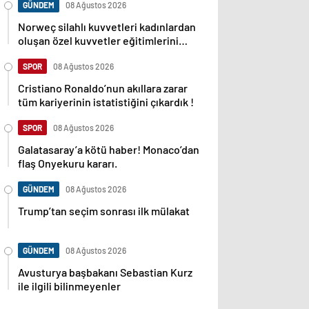
GÜNDEM
08 Ağustos 2026
Norweç silahlı kuvvetleri kadınlardan
oluşan özel kuvvetler eğitimlerini
başlattı.
SPOR
08 Ağustos 2026
Cristiano Ronaldo’nun akıllara zarar
tüm kariyerinin istatistiğini çıkardık !
SPOR
08 Ağustos 2026
Galatasaray’a kötü haber! Monaco’dan
flaş Onyekuru kararı.
GÜNDEM
08 Ağustos 2026
Trump’tan seçim sonrası ilk mülakat
GÜNDEM
08 Ağustos 2026
Avusturya başbakanı Sebastian Kurz
ile ilgili bilinmeyenler