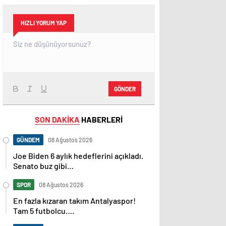
HIZLI YORUM YAP
GÖNDER
SON DAKİKA
HABERLERİ
GÜNDEM
08 Ağustos 2026
Joe Biden 6 aylık hedeflerini açıkladı.
Senato buz gibi…
SPOR
08 Ağustos 2026
En fazla kızaran takım Antalyaspor!
Tam 5 futbolcu….