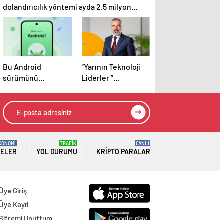
dolandırıcılık yöntemi ayda 2.5 milyon
kullanıcıyı etkiliyor
Bu Android
“Yarının Teknoloji
sürümünü
Liderleri”
kullananlar dikkat:
yarışmasına
Yeni telefon almanız
başvurular devam
gerekebilir
ediyor
KONOMİ
TRAFİK
CANLI
TELER
YOL DURUMU
KRIPTO PARALAR
Üye Giriş
Üye Kayıt
Şifremi Unuttum