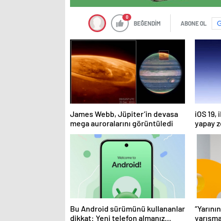
0
BEĞENDİM
ABONE OL
James Webb, Jüpiter’in devasa
iOS 19,
mega auroralarını görüntüledi
yapay z
Bu Android sürümünü kullananlar
“Yarının
dikkat: Yeni telefon almanız
yarışm