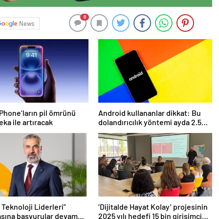
0
News
 iPhone’ların pil ömrünü
Android kullananlar dikkat: Bu
eka ile artıracak
dolandırıcılık yöntemi ayda 2.5
milyon kullanıcıyı etkiliyor
 Teknoloji Liderleri”
‘Dijitalde Hayat Kolay’ projesinin
asına başvurular devam
2025 yılı hedefi 15 bin girişimci