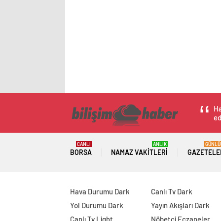
Ha
ed
CANLI
ANLIK
GÜNLÜ
BORSA
NAMAZ VAKITLERI
GAZETELE
Hava Durumu Dark
Canlı Tv Dark
Yol Durumu Dark
Yayın Akışları Dark
Canlı Tv Light
Nöbetçi Eczaneler