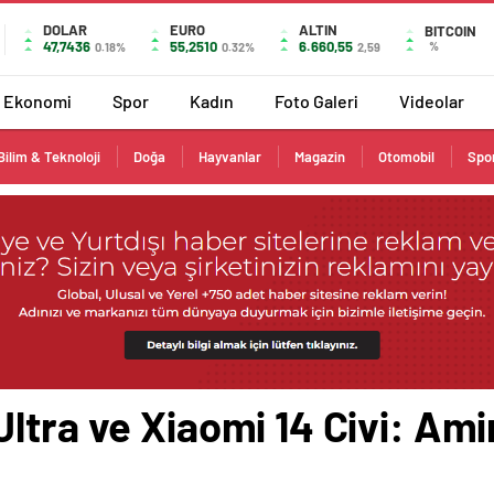
DOLAR
EURO
ALTIN
BITCOIN
47,7436
55,2510
6.660,55
%
0.18%
0.32%
2,59
Ekonomi
Spor
Kadın
Foto Galeri
Videolar
Bilim & Teknoloji
Doğa
Hayvanlar
Magazin
Otomobil
Spo
tra ve Xiaomi 14 Civi: Amir