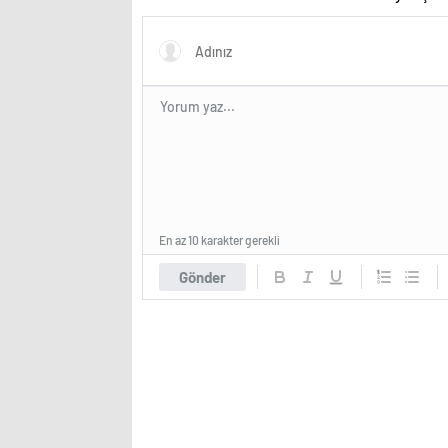
gerekebilir
ediyor
En az 10 karakter gerekli
Gönder