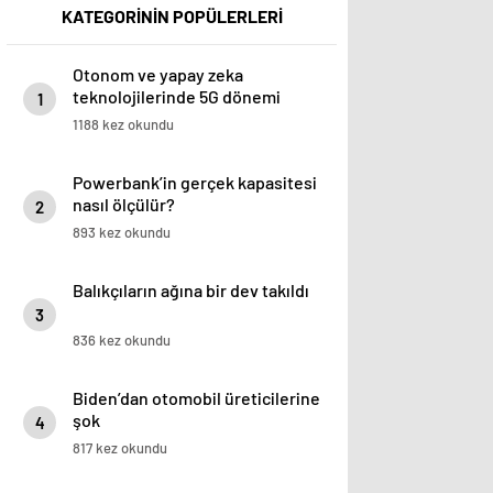
KATEGORİNİN POPÜLERLERİ
Otonom ve yapay zeka
teknolojilerinde 5G dönemi
1
başlayacak
1188 kez okundu
Powerbank’in gerçek kapasitesi
nasıl ölçülür?
2
893 kez okundu
Balıkçıların ağına bir dev takıldı
3
836 kez okundu
Biden’dan otomobil üreticilerine
şok
4
817 kez okundu