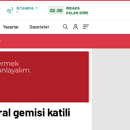
İMSAK'A
İSTANBUL
02:00
KALAN SÜRE
°
Yazarlar
Gazeteler
r
al gemisi katili