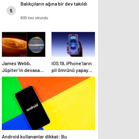
Balıkçıların ağına bir dev takıldı
5
805 kez okundu
James Webb,
iOS 19, iPhone’ların
Jüpiter’in devasa
pil ömrünü yapay
mega auroralarını
zeka ile artıracak
görüntüledi
Android kullananlar dikkat: Bu