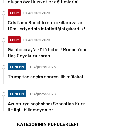
oluşan özel kuvvetler eğitimlerini
başlattı.
SPOR
07 Ağustos 2026
Cristiano Ronaldo’nun akıllara zarar
tüm kariyerinin istatistiğini çıkardık !
SPOR
07 Ağustos 2026
Galatasaray’a kötü haber! Monaco’dan
flaş Onyekuru kararı.
GÜNDEM
07 Ağustos 2026
Trump’tan seçim sonrası ilk mülakat
GÜNDEM
07 Ağustos 2026
Avusturya başbakanı Sebastian Kurz
ile ilgili bilinmeyenler
KATEGORİNİN POPÜLERLERİ