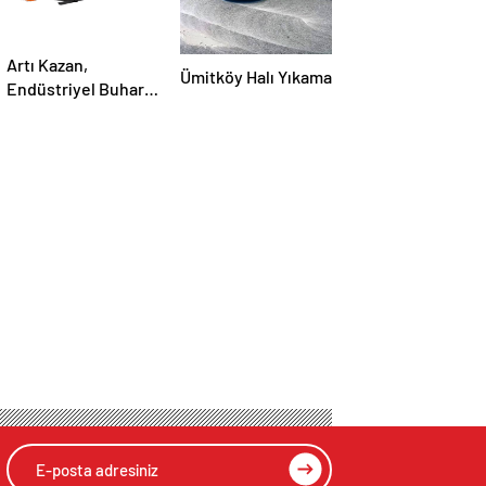
Artı Kazan,
Ümitköy Halı Yıkama
Endüstriyel Buhar
Kazanı
Çözümleriyle
Üretim Tesislerine
Verimli Sistemler
Sunuyor