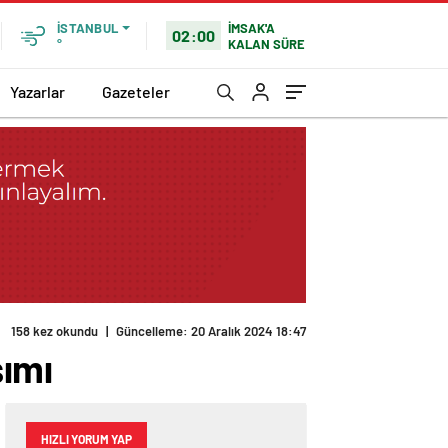
İMSAK'A
İSTANBUL
02:00
KALAN SÜRE
°
Yazarlar
Gazeteler
158 kez okundu
|
Güncelleme: 20 Aralık 2024 18:47
şımı
HIZLI YORUM YAP