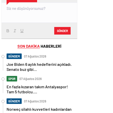
GÖNDER
SON DAKİKA
HABERLERİ
GÜNDEM
07 Ağustos 2026
Joe Biden 6 aylık hedeflerini açıkladı.
Senato buz gibi…
SPOR
07 Ağustos 2026
En fazla kızaran takım Antalyaspor!
Tam 5 futbolcu….
GÜNDEM
07 Ağustos 2026
Norweç silahlı kuvvetleri kadınlardan