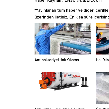
Haber Kaynak : ENSONHABER.COM
“Yayınlanan tüm haber ve diğer içerikler i
üzerinden iletiniz. En kısa süre içerisin
Antibakteriyel Halı Yıkama
Halı Yı
Artı Kazan, Endüstriyel Buhar
Ümitköy