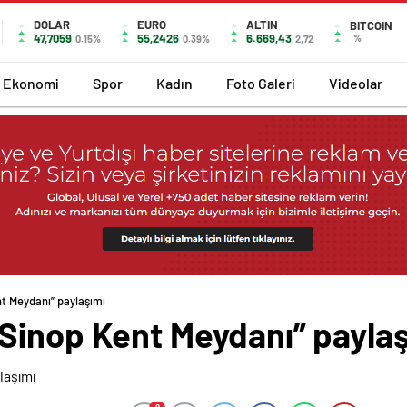
DOLAR
EURO
ALTIN
BITCOIN
47,7059
55,2426
6.669,43
%
0.15%
0.39%
2,72
Ekonomi
Spor
Kadın
Foto Galeri
Videolar
t Meydanı” paylaşımı
Sinop Kent Meydanı” payla