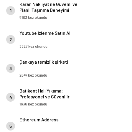
Karan Nakliyat ile Güvenli ve
Planlı Taşınma Deneyimi
1
5103 kez okundu
Youtube İzlenme Satın Al
2
3327 kez okundu
Çankaya temizlik şirketi
3
2647 kez okundu
Batıkent Halı Yıkama:
Profesyonel ve Güvenilir
4
Hizmetle Temizlikte Fark
1636 kez okundu
Yaratan Firmamız
Ethereum Address
5