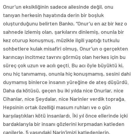
Onur’un eksikliğinin sadece ailesinde değil, onu
tanıyan herkesin hayatında derin bir boşluk
oluşturduğunu belirten Banko, “Onur’u en az bir kez o
sahnede izlemiş olan, şarkılarını dinlemiş, onunla bir
kez oturup konuşmuş, müzikle ilgili yaptığı tutkulu
sohbetlere kulak misafiri olmuş, Onur’un o gerçekten
karıncayı incitmez tavrını görmüş olan herkes için bu
süreç çok uzun ve acılı geçti. Bu acı öyle büyüktü ki,
onu hiç tanımamış, onunla hiç konuşmamış, sesini dahi
duymamış binlerce insanın yüreğine de ateş düşürdü.
Daha da kötüsü, geçen bu iki yılda nice Onurlar, nice
Cihanlar, nice Şeydalar, nice Narinler verdik toprağa.
Hepsinin ortak özelliği masum ruhları ve o gün
karşılaştıkları kötü insanlardı. İki yıl önce ellerinde içki
bardaklarıyla bir insanı gözlerini kırpmadan katleden
canilerle, 5 yaşındaki Narin’imizi katledenlerin,