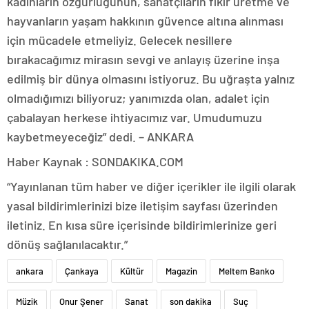
kadınların özgürlüğünün, sanatçıların fikir üretme ve
hayvanların yaşam hakkının güvence altına alınması
için mücadele etmeliyiz. Gelecek nesillere
bırakacağımız mirasın sevgi ve anlayış üzerine inşa
edilmiş bir dünya olmasını istiyoruz. Bu uğraşta yalnız
olmadığımızı biliyoruz; yanımızda olan, adalet için
çabalayan herkese ihtiyacımız var. Umudumuzu
kaybetmeyeceğiz” dedi. – ANKARA
Haber Kaynak : SONDAKIKA.COM
“Yayınlanan tüm haber ve diğer içerikler ile ilgili olarak
yasal bildirimlerinizi bize iletişim sayfası üzerinden
iletiniz. En kısa süre içerisinde bildirimlerinize geri
dönüş sağlanılacaktır.”
ankara
Çankaya
Kültür
Magazin
Meltem Banko
Müzik
Onur Şener
Sanat
son dakika
Suç