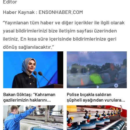
Editor
Haber Kaynak : ENSONHABER.COM
“Yayınlanan tüm haber ve diğer içerikler ile ilgili olarak
yasal bildirimlerinizi bize iletişim sayfası üzerinden
iletiniz. En kısa süre içerisinde bildirimlerinize geri
dönüş sağlanılacaktır.”
Bakan Göktaş: “Kahraman
Polise bıçakla saldıran
gazilerimizin haklarını
şüpheli ayağından vurularak
güçlendiren yeni bir dönemin
yakalandı
kapılarını aralıyoruz”