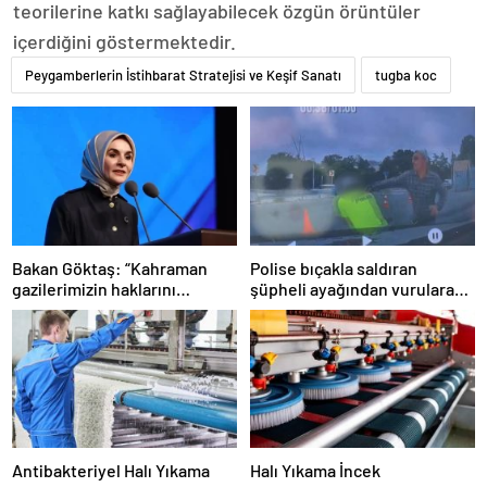
teorilerine katkı sağlayabilecek özgün örüntüler
içerdiğini göstermektedir.
Peygamberlerin İstihbarat Stratejisi ve Keşif Sanatı
tugba koc
Bakan Göktaş: “Kahraman
Polise bıçakla saldıran
gazilerimizin haklarını
şüpheli ayağından vurularak
güçlendiren yeni bir dönemin
yakalandı
kapılarını aralıyoruz”
Antibakteriyel Halı Yıkama
Halı Yıkama İncek