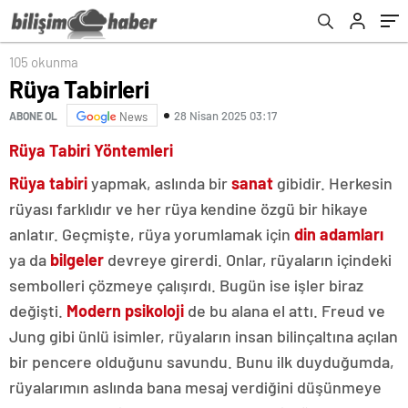
105 okunma
Rüya Tabirleri
28 Nisan 2025 03:17
ABONE OL
News
Rüya Tabiri Yöntemleri
Rüya tabiri
yapmak, aslında bir
sanat
gibidir. Herkesin
rüyası farklıdır ve her rüya kendine özgü bir hikaye
anlatır. Geçmişte, rüya yorumlamak için
din adamları
ya da
bilgeler
devreye girerdi. Onlar, rüyaların içindeki
sembolleri çözmeye çalışırdı. Bugün ise işler biraz
değişti.
Modern psikoloji
de bu alana el attı. Freud ve
Jung gibi ünlü isimler, rüyaların insan bilinçaltına açılan
bir pencere olduğunu savundu. Bunu ilk duyduğumda,
rüyalarımın aslında bana mesaj verdiğini düşünmeye