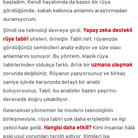
başladım. Kendi hayatımda da bazen bir rüya
gördüğümde, sabah kalkınca anlamını araştırmadan
duramıyorum.
Şimdi ise teknoloji devreye girdi.
Yapay zeka destekli
rüya tabiri
siteleri, örneğin
Tabir.net
, rüyanızda
gördüğünüz sembolleri analiz ediyor ve size olası
anlamlarını sunuyor. Bu yöntem, klasik rüya
tabirlerinden oldukça farklı. Artık bir
uzmana ulaşmak
zorunda değilsiniz. Rüyanızı yazıyorsunuz ve birkaç
saniye içinde karşınızda detaylı bir analiz
buluyorsunuz. Tabii, bu analizler bazen şaşırtıcı
derecede doğru çıkabiliyor.
Geleneksel yöntemler ile modern teknolojinin
birleşmesiyle, rüya tabiri çok daha erişilebilir ve ilgi
çekici hale geldi.
Hangisi daha etkili?
Kimi insanlar hâlâ
eski usul yorumları tercih ediyor. Kimileri ise