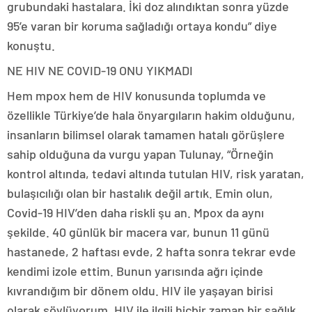
grubundaki hastalara. İki doz alındıktan sonra yüzde
95’e varan bir koruma sağladığı ortaya kondu” diye
konuştu.
NE HIV NE COVID-19 ONU YIKMADI
Hem mpox hem de HIV konusunda toplumda ve
özellikle Türkiye’de hala önyargıların hakim olduğunu,
insanların bilimsel olarak tamamen hatalı görüşlere
sahip olduğuna da vurgu yapan Tulunay, “Örneğin
kontrol altında, tedavi altında tutulan HIV, risk yaratan,
bulaşıcılığı olan bir hastalık değil artık. Emin olun,
Covid-19 HIV’den daha riskli şu an. Mpox da aynı
şekilde. 40 günlük bir macera var, bunun 11 günü
hastanede, 2 haftası evde, 2 hafta sonra tekrar evde
kendimi izole ettim. Bunun yarısında ağrı içinde
kıvrandığım bir dönem oldu. HIV ile yaşayan birisi
olarak söylüyorum, HIV ile ilgili hiçbir zaman bir sağlık