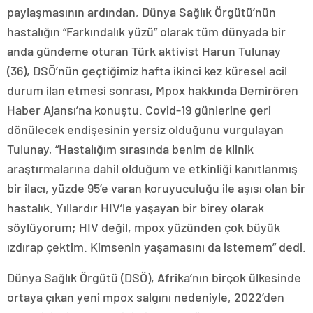
paylaşmasının ardından, Dünya Sağlık Örgütü’nün
hastalığın “Farkındalık yüzü” olarak tüm dünyada bir
anda gündeme oturan Türk aktivist Harun Tulunay
(36), DSÖ’nün geçtiğimiz hafta ikinci kez küresel acil
durum ilan etmesi sonrası, Mpox hakkında Demirören
Haber Ajansı’na konuştu. Covid-19 günlerine geri
dönülecek endişesinin yersiz olduğunu vurgulayan
Tulunay, “Hastalığım sırasında benim de klinik
araştırmalarına dahil olduğum ve etkinliği kanıtlanmış
bir ilacı, yüzde 95’e varan koruyuculuğu ile aşısı olan bir
hastalık. Yıllardır HIV’le yaşayan bir birey olarak
söylüyorum; HIV değil, mpox yüzünden çok büyük
ızdırap çektim. Kimsenin yaşamasını da istemem” dedi.
Dünya Sağlık Örgütü (DSÖ), Afrika’nın birçok ülkesinde
ortaya çıkan yeni mpox salgını nedeniyle, 2022’den