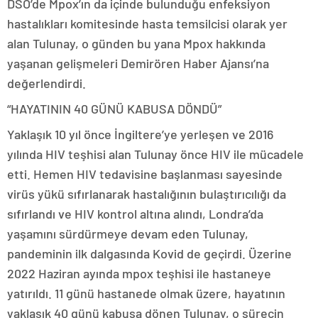
DSÖ’de Mpox’ın da içinde bulunduğu enfeksiyon
hastalıkları komitesinde hasta temsilcisi olarak yer
alan Tulunay, o günden bu yana Mpox hakkında
yaşanan gelişmeleri Demirören Haber Ajansı’na
değerlendirdi.
“HAYATININ 40 GÜNÜ KABUSA DÖNDÜ”
Yaklaşık 10 yıl önce İngiltere’ye yerleşen ve 2016
yılında HIV teşhisi alan Tulunay önce HIV ile mücadele
etti. Hemen HIV tedavisine başlanması sayesinde
virüs yükü sıfırlanarak hastalığının bulaştırıcılığı da
sıfırlandı ve HIV kontrol altına alındı, Londra’da
yaşamını sürdürmeye devam eden Tulunay,
pandeminin ilk dalgasında Kovid de geçirdi. Üzerine
2022 Haziran ayında mpox teşhisi ile hastaneye
yatırıldı. 11 günü hastanede olmak üzere, hayatının
yaklaşık 40 günü kabusa dönen Tulunay, o sürecin