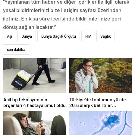
“Yayınlanan tüm haber ve diğer içerikler ile ilgili olarak
yasal bildirimlerinizi bize iletişim sayfası üzerinden
iletiniz. En kısa süre içerisinde bildirimlerinize geri
dönüş sağlanılacaktır.”
Aşı
Dünya
Dünya Sağlık Örgütü
HIV
Sağlık
son dakika
Acil tıp teknisyeninin
Türkiye’de toplumun yüzde
organları 4 hastaya umut oldu
20’si alerjik belirtiler
gösteriyor