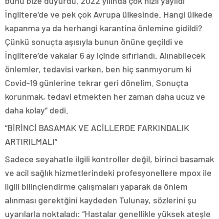
bunu bize duyurdu. 2022 yılında çok hızlı yayıldı
İngiltere’de ve pek çok Avrupa ülkesinde. Hangi ülkede
kapanma ya da herhangi karantina önlemine gidildi?
Çünkü sonuçta aşısıyla bunun önüne geçildi ve
İngiltere’de vakalar 6 ay içinde sıfırlandı. Alınabilecek
önlemler, tedavisi varken, ben hiç sanmıyorum ki
Covid-19 günlerine tekrar geri dönelim. Sonuçta
korunmak, tedavi etmekten her zaman daha ucuz ve
daha kolay” dedi.
“BİRİNCİ BASAMAK VE ACİLLERDE FARKINDALIK
ARTIRILMALI”
Sadece seyahatle ilgili kontroller değil, birinci basamak
ve acil sağlık hizmetlerindeki profesyonellere mpox ile
ilgili bilinçlendirme çalışmaları yaparak da önlem
alınması gerektğini kaydeden Tulunay, sözlerini şu
uyarılarla noktaladı: “Hastalar genellikle yüksek ateşle