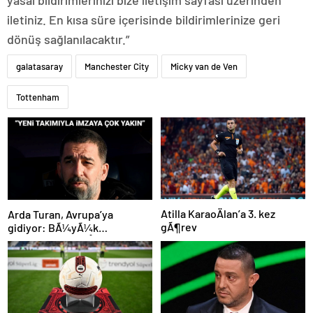
yasal bildirimlerinizi bize iletişim sayfası üzerinden
iletiniz. En kısa süre içerisinde bildirimlerinize geri
dönüş sağlanılacaktır.”
galatasaray
Manchester City
Micky van de Ven
Tottenham
Atilla KaraoÄlan’a 3. kez
Arda Turan, Avrupa’ya
gÃ¶rev
gidiyor: BÃ¼yÃ¼k
Ã¶lÃ§Ã¼de anlaÅmaya
varÄ±ldÄ±