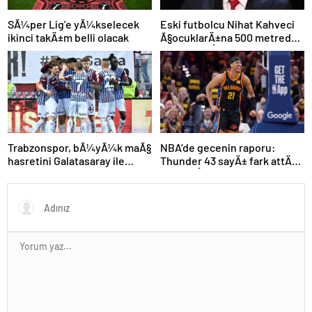
SÃ¼per Lig’e yÃ¼kselecek
Eski futbolcu Nihat Kahveci
ikinci takÄ±m belli olacak
Ã§ocuklarÄ±na 500 metreden
fazla yaklaÅamayacak
NBA’de gecenin raporu:
Trabzonspor, bÃ¼yÃ¼k maÃ§
Thunder 43 sayÄ± fark attÄ±,
hasretini Galatasaray ile
seriyi eÅitledi
bitirmek istiyor