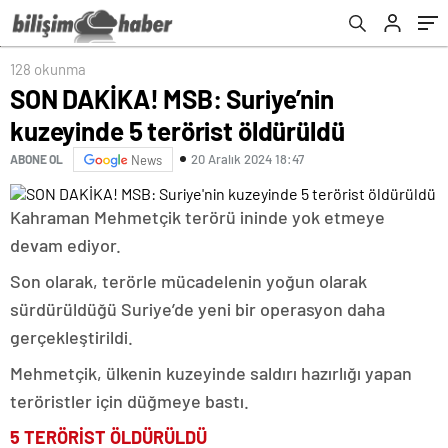
128 okunma
SON DAKİKA! MSB: Suriye’nin
kuzeyinde 5 terörist öldürüldü
20 Aralık 2024 18:47
ABONE OL
News
Kahraman Mehmetçik terörü ininde yok etmeye
devam ediyor.
Son olarak, terörle mücadelenin yoğun olarak
sürdürüldüğü Suriye’de yeni bir operasyon daha
gerçekleştirildi.
Mehmetçik, ülkenin kuzeyinde saldırı hazırlığı yapan
teröristler için düğmeye bastı.
5 TERÖRİST ÖLDÜRÜLDÜ